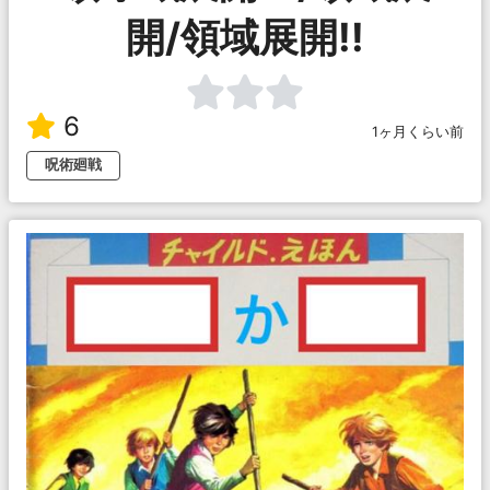
開/領域展開!!
6
1ヶ月くらい前
呪術廻戦