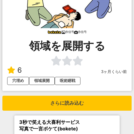
赤信号
赤信号
領域を展開する
6
3ヶ月くらい前
穴埋め
領域展開
呪術廻戦
さらに読み込む
3秒で笑える大喜利サービス
写真で一言ボケて(bokete)