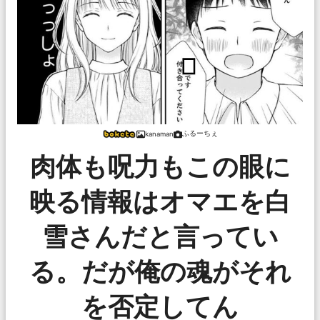
ふるーちぇ
kanaman
肉体も呪力もこの眼に
映る情報はオマエを白
雪さんだと言ってい
る。だが俺の魂がそれ
を否定してん