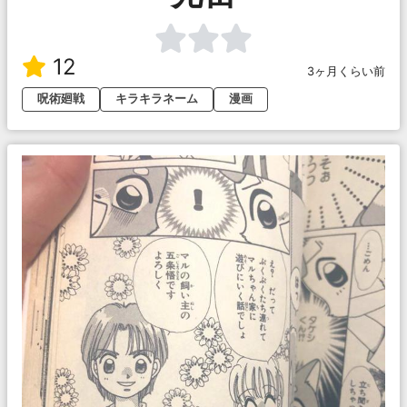
12
3ヶ月くらい前
呪術廻戦
キラキラネーム
漫画