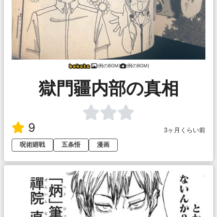
(例のBGM)
(例のBGM)
獄門疆内部の真相
9
3ヶ月くらい前
呪術廻戦
五条悟
漫画