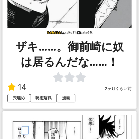
saike31k
saike31k
ザキ……。御前崎に奴
は居るんだな……！
14
2ヶ月くらい前
穴埋め
呪術廻戦
漫画