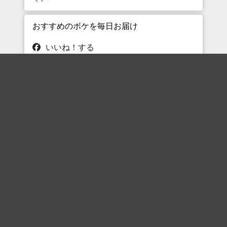
おすすめのボケを毎日お届け
いいね！する
フォローする
フォローする
Topに戻る
ボケを見る
まとめを見る
お題を探す
殿堂入り
最新人気まとめ
新着お題
ピックアップボケ
セレクトまとめ
人気お題
人気ボケ
セレクトお題
注目ボケ
人気タグ
急上昇ボケ
新着ボケ