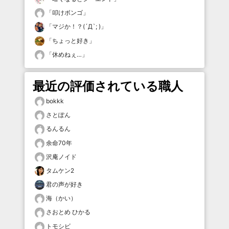
「
叩けボンゴ
」
「
マジか！？(´Д`; )
」
「
ちょっと好き
」
「
休めねぇ…
」
最近の評価されている職人
bokkk
さとぽん
るんるん
余命70年
沢庵ノイド
タムケン2
君の声が好き
海（かい）
さおとめ ひかる
トモシビ