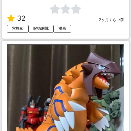
32
2ヶ月くらい前
穴埋め
呪術廻戦
漫画