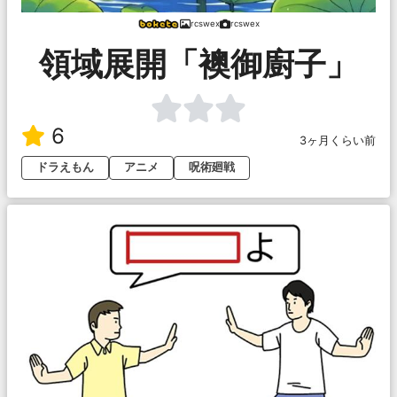
rcswex
rcswex
領域展開「襖御廚子」
6
3ヶ月くらい前
ドラえもん
アニメ
呪術廻戦