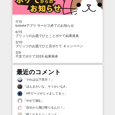
7/15
boketeアプリ サービス終了のお知らせ
6/15
プリッツのお題でひとことボケて結果発表
3/10
プリッツのお題でひと言ボケて キャンペーン
3/9
干支でボケて2026 結果発表
最近のコメント
「
それは山下美月！
」
「
ほんまかいな、そうかいな♪
」
「
HPゲージがじゃましてるぅ
」
「
やがて縮む
」
「
自分から飛び降りるんだ！
」
「
暗くなるとジ・エンド
」