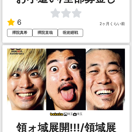
6
2ヶ月くらい前
禪院真希
禪院直哉
呪術廻戦
埼玉
埼玉
領ォ域展開!!!/領域展