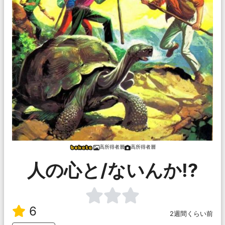
高所得者層
高所得者層
人の心と/ないんか!?
6
2週間くらい前