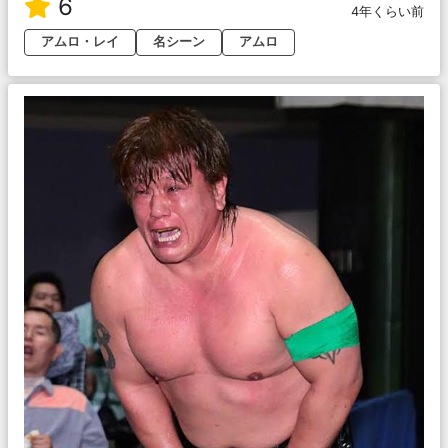
6
4年くらい前
アムロ・レイ
名シーン
アムロ