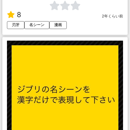
8
2年くらい前
刃牙
名シーン
漫画