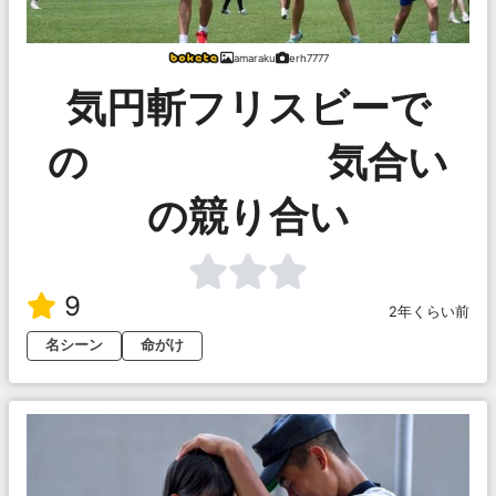
amaraku
erh7777
気円斬フリスビーで
の 気合い
の競り合い
9
2年くらい前
名シーン
命がけ