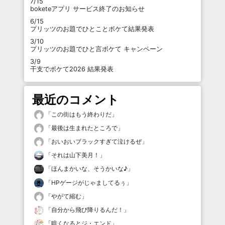
7/15
boketeアプリ サービス終了のお知らせ
6/15
プリッツのお題でひとことボケて結果発表
3/10
プリッツのお題でひと言ボケて キャンペーン
3/9
干支でボケて2026 結果発表
最近のコメント
「
この街はもう終わりだ
」
「
最後は生まれたところで
」
「
おいおいブラックすぎて泣けるぜ
」
「
それは山下美月！
」
「
ほんまかいな、そうかいな♪
」
「
HPゲージがじゃましてるぅ
」
「
やがて縮む
」
「
自分から飛び降りるんだ！
」
「
暗くなるとジ・エンド
」