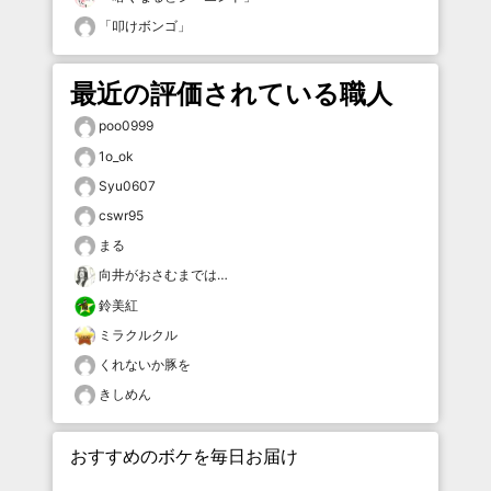
「
叩けボンゴ
」
最近の評価されている職人
poo0999
1o_ok
Syu0607
cswr95
まる
向井がおさむまでは…
鈴美紅
ミラクルクル
くれないか豚を
きしめん
おすすめのボケを毎日お届け