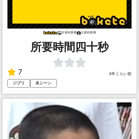
大喜利辞典
大喜利辞典
所要時間四十秒
7
4年くらい前
ジブリ
名シーン