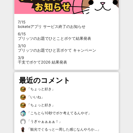
7/15
boketeアプリ サービス終了のお知らせ
6/15
プリッツのお題でひとことボケて結果発表
3/10
プリッツのお題でひと言ボケて キャンペーン
3/9
干支でボケて2026 結果発表
最近のコメント
「
ちょっと好き
」
「
いいね
」
「
ちょっと好き
」
「
こちとら10秒でボケ考えてるんやぞ
」
「
うぎゃぁぁぁぁ！
」
「
観光でぐるっと一周した感じなんやろか…
」