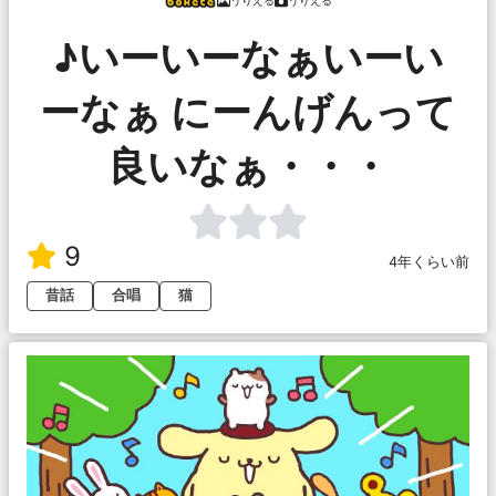
うりえる
うりえる
♪いーいーなぁいーい
ーなぁ にーんげんって
良いなぁ・・・
9
4年くらい前
昔話
合唱
猫