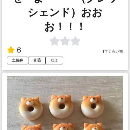
シェンド）おお
お！！！
6
1年くらい前
土佐弁
合唱
ぜよ