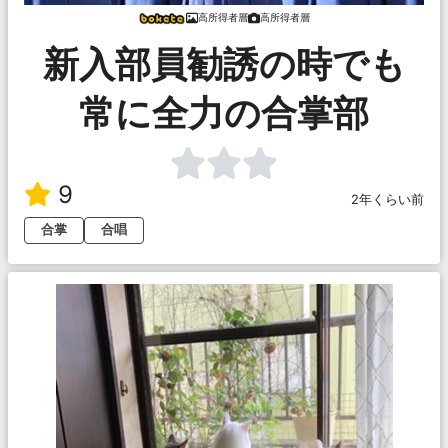
高所得者層
高所得者層
新入部員勧誘の時でも
常に全力の合掌部
9
2年くらい前
合掌
合唱