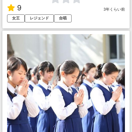
9
3年くらい前
女王
レジェンド
合唱