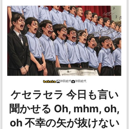
沖田総弐
沖田総弐
ケセラセラ 今日も言い
聞かせる Oh, mhm, oh,
oh 不幸の矢が抜けない