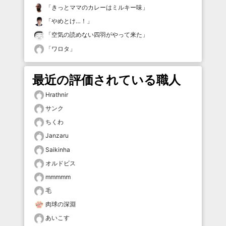
「
きっとママのカレーはミルキー味
」
「
やめとけ…！
」
「
空気の読めない四羽がやって来た
」
「
ワロタ
」
最近の評価されている職人
Hrathnir
サンク
ちくわ
Janzaru
Saikinha
オルドビス
mmmmm
毛
肉球の深淵
あいこす