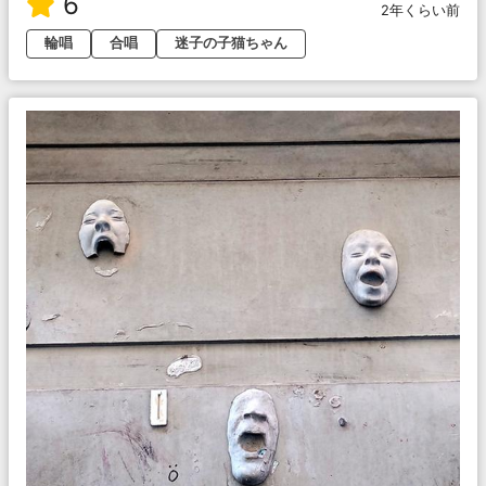
6
2年くらい前
輪唱
合唱
迷子の子猫ちゃん