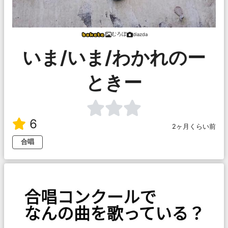
むろぼ
diazda
いま/いま/わかれのー
ときー
6
2ヶ月くらい前
合唱