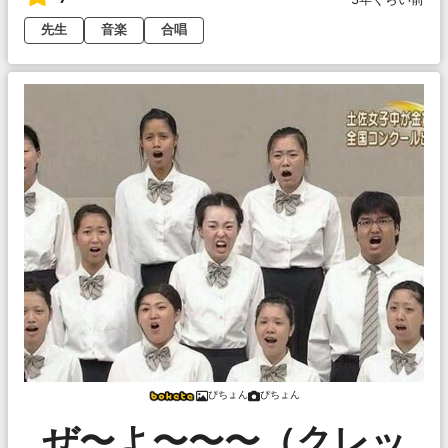
先生
音楽
合唱
ぴちょん
ぴちょん
ぜ〜よ〜〜〜（クレッ