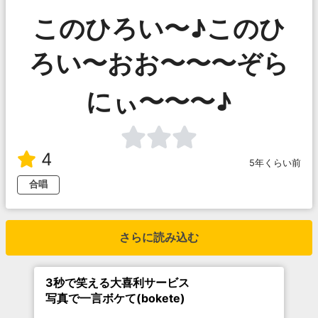
このひろい〜♪このひ
ろい〜おお〜〜〜ぞら
にぃ〜〜〜♪
4
5年くらい前
合唱
さらに読み込む
3秒で笑える大喜利サービス
写真で一言ボケて(bokete)