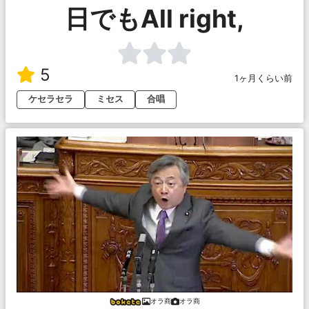
日でもAll right,
5
1ヶ月くらい前
ケセラセラ
ミセス
合唱
オラ商
オラ商