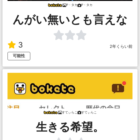
P・タカ
P・タカ
んがい無いとも言えな
3
2年くらい前
可能性
すてぃらこ
すてぃらこ
生きる希望。