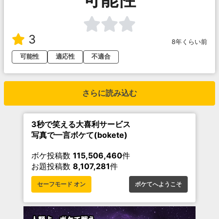
3
8年くらい前
可能性
適応性
不適合
さらに読み込む
3秒で笑える大喜利サービス
写真で一言ボケて(bokete)
ボケ投稿数
115,506,460
件
お題投稿数
8,107,281
件
セーフモード オン
ボケてへようこそ