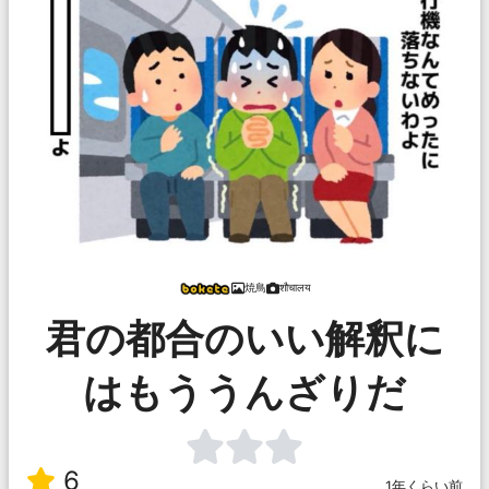
焼鳥
शौचालय
君の都合のいい解釈に
はもううんざりだ
6
1年くらい前