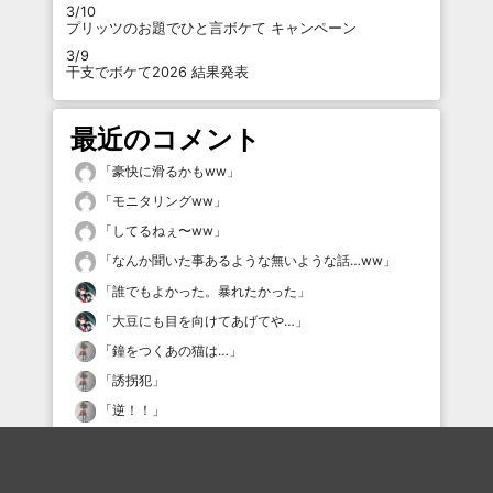
3/10
プリッツのお題でひと言ボケて キャンペーン
3/9
干支でボケて2026 結果発表
最近のコメント
「
豪快に滑るかもww
」
「
モニタリングww
」
「
してるねぇ〜ww
」
「
なんか聞いた事あるような無いような話…ww
」
「
誰でもよかった。暴れたかった
」
「
大豆にも目を向けてあげてや…
」
「
鐘をつくあの猫は…
」
「
誘拐犯
」
「
逆！！
」
「
可愛くねぇ
」