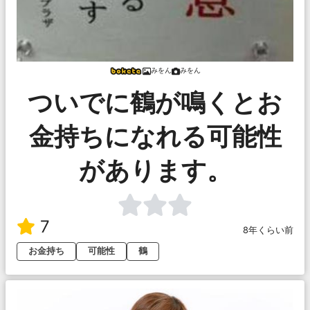
みをん
みをん
ついでに鶴が鳴くとお
金持ちになれる可能性
があります。
7
8年くらい前
お金持ち
可能性
鶴