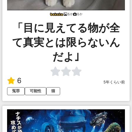
るか
るか
「目に見えてる物が全
て真実とは限らないん
だよ｣
6
5年くらい前
冤罪
可能性
猫