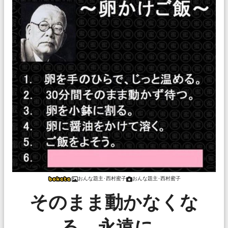
おんな題主･西村蜜子
おんな題主･西村蜜子
そのまま動かなくな
る。永遠に…