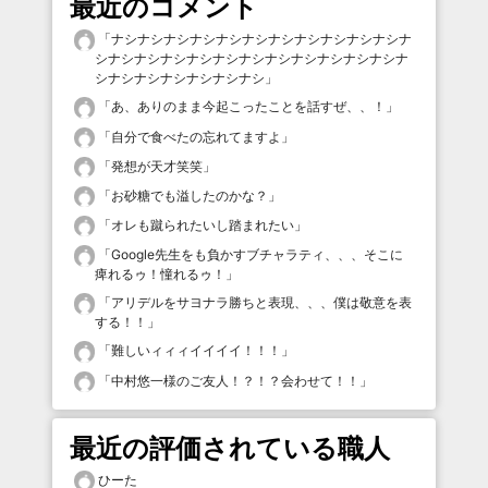
最近のコメント
「
ナシナシナシナシナシナシナシナシナシナシナシナ
シナシナシナシナシナシナシナシナシナシナシナシナ
シナシナシナシナシナシナシ
」
「
あ、ありのまま今起こったことを話すぜ、、！
」
「
自分で食べたの忘れてますよ
」
「
発想が天才笑笑
」
「
お砂糖でも溢したのかな？
」
「
オレも蹴られたいし踏まれたい
」
「
Google先生をも負かすブチャラティ、、、そこに
痺れるゥ！憧れるゥ！
」
「
アリデルをサヨナラ勝ちと表現、、、僕は敬意を表
する！！
」
「
難しいィィィイイイイ！！！
」
「
中村悠一様のご友人！？！？会わせて！！
」
最近の評価されている職人
ひーた