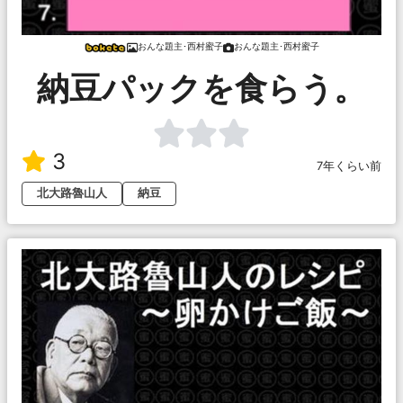
おんな題主･西村蜜子
おんな題主･西村蜜子
納豆パックを食らう。
3
7年くらい前
北大路魯山人
納豆