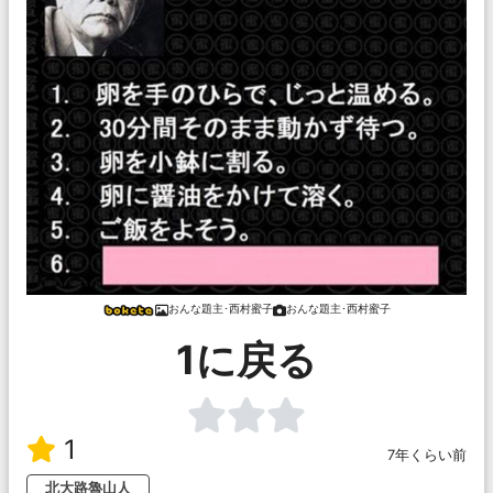
おんな題主･西村蜜子
おんな題主･西村蜜子
1に戻る
1
7年くらい前
北大路魯山人