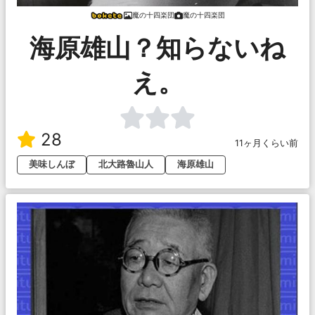
魔の十四楽団
魔の十四楽団
海原雄山？知らないね
え。
28
11ヶ月くらい前
美味しんぼ
北大路魯山人
海原雄山