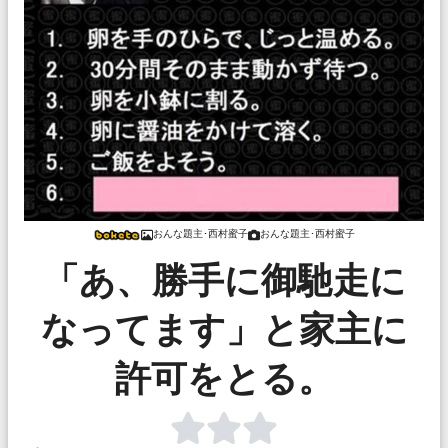
おんな題主･西村蜜子
おんな題主･西村蜜子
「あ、勝手に御馳走に
なってます」と家主に
許可をとる。