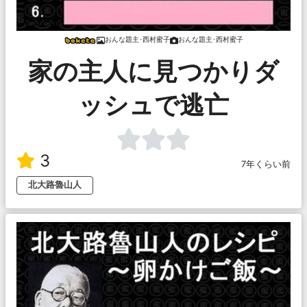
おんな題主･西村蜜子
おんな題主･西村蜜子
家の主人に見つかりダ
ッシュで逃亡
3
7年くらい前
北大路魯山人