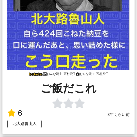
おんな題主･西村蜜子
おんな題主･西村蜜子
ご飯だこれ
6
8年くらい前
北大路魯山人