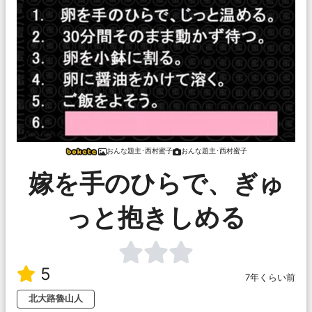
おんな題主･西村蜜子
おんな題主･西村蜜子
嫁を手のひらで、ぎゅ
っと抱きしめる
5
7年くらい前
北大路魯山人