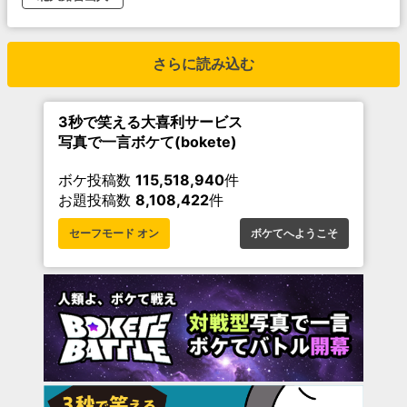
さらに読み込む
3秒で笑える大喜利サービス
写真で一言ボケて(bokete)
ボケ投稿数
115,518,940
件
お題投稿数
8,108,422
件
セーフモード オン
ボケてへようこそ