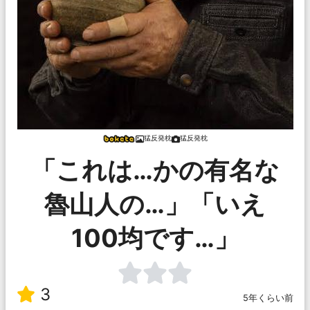
猛反発枕
猛反発枕
「これは…かの有名な
魯山人の…」「いえ
100均です…」
3
5年くらい前