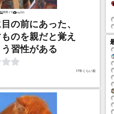
男爵イモ
mg350
に目の前にあった、
すものを親だと覚え
まう習性がある
17年くらい前