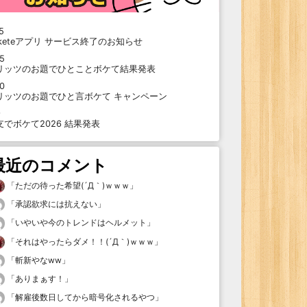
5
oketeアプリ サービス終了のお知らせ
15
リッツのお題でひとことボケて結果発表
10
リッツのお題でひと言ボケて キャンペーン
9
支でボケて2026 結果発表
最近のコメント
「
ただの待った希望(´Д｀)ｗｗｗ
」
「
承認欲求には抗えない
」
「
いやいや今のトレンドはヘルメット
」
「
それはやったらダメ！！(´Д｀)ｗｗｗ
」
「
斬新やなww
」
「
ありまぁす！
」
「
解雇後数日してから暗号化されるやつ
」