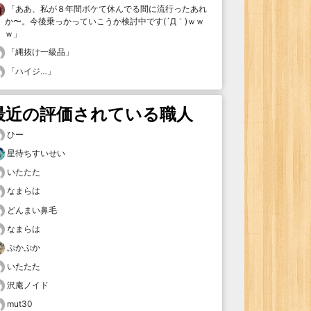
「
ああ、私が８年間ボケて休んでる間に流行ったあれ
か〜。今後乗っかっていこうか検討中です(´Д｀)ｗｗ
ｗ
」
「
縄抜け一級品
」
「
ハイジ…
」
最近の評価されている職人
ひー
星待ちすいせい
いたたた
なまらは
どんまい鼻毛
なまらは
ぷかぷか
いたたた
沢庵ノイド
mut30