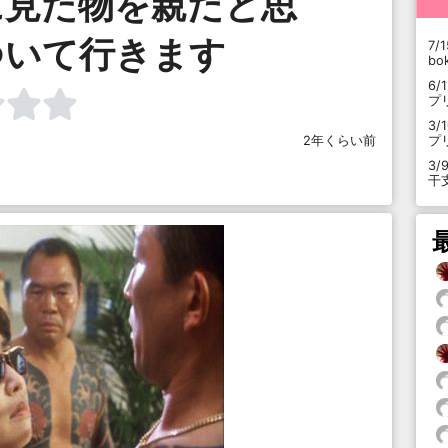
に見た物を親だと思
ついて行きます
7/1
b
6/
プ
3/
プ
2年くらい前
3/
干