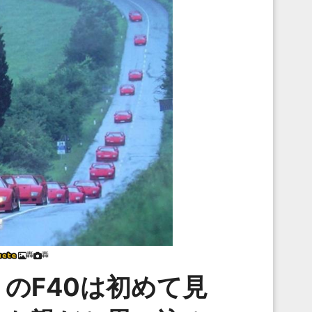
轟
轟
のF40は初めて見