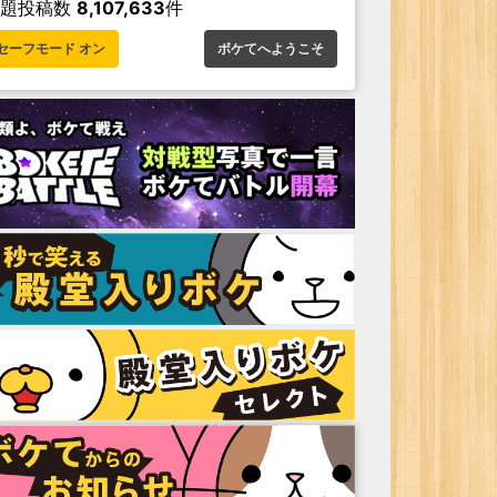
お題投稿数
8,107,633
件
セーフモード オン
ボケてへようこそ