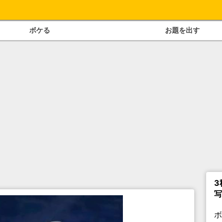
ボケる
お題を出す
3
写