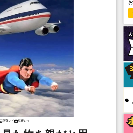
草薙レイ
草薙レイ