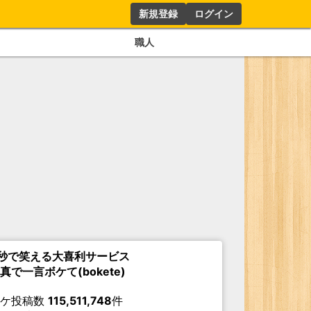
新規登録
ログイン
職人
秒で笑える大喜利サービス
真で一言ボケて(bokete)
ボケ投稿数
115,511,748
件