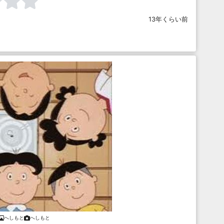
13年くらい前
へしもと
へしもと