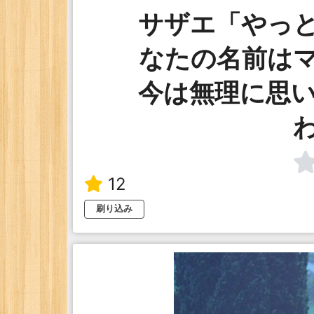
サザエ「やっ
なたの名前は
今は無理に思
12
刷り込み