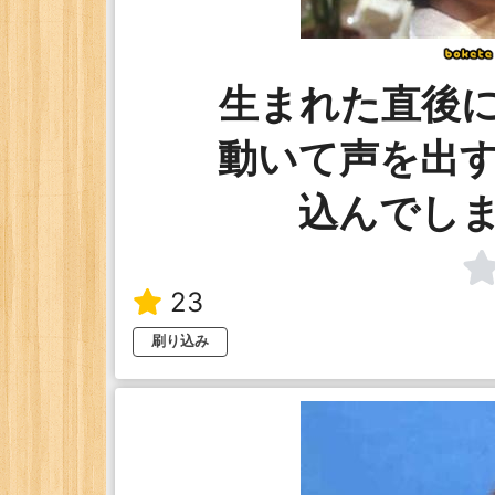
生まれた直後
動いて声を出
込んでし
23
刷り込み