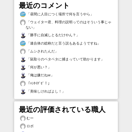
最近のコメント
「
昼間に人目につく場所で何を言うやら
」
「
ウェイター君、料理の説明ってのはそういう事じゃ
ない
」
「
勝手に自滅しとるだけやん？
」
「
連合体の総称だと言う説もあるようですね
」
「
ムシされたんだ
」
「
鼠取りのベタベタに捕まっていて助かります
」
「
何が悪い？
」
「
俺は嫌だねw
」
「
ﾊﾝﾀｲﾀﾞｾﾞ！
」
「
美味しければよし！
」
最近の評価されている職人
むー
ロボ