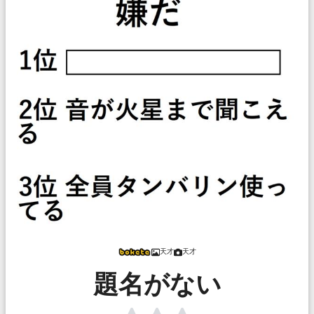
天才
天才
題名がない