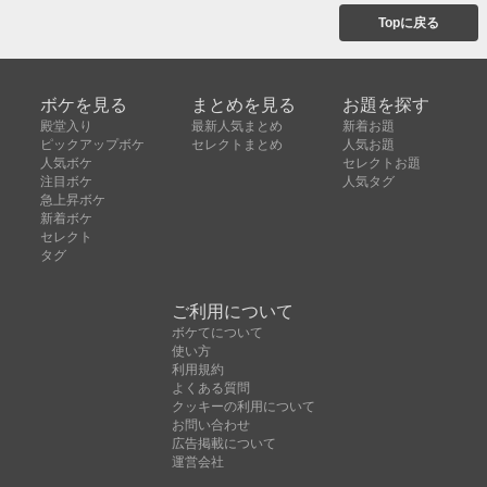
Topに戻る
ボケを見る
まとめを見る
お題を探す
殿堂入り
最新人気まとめ
新着お題
ピックアップボケ
セレクトまとめ
人気お題
人気ボケ
セレクトお題
注目ボケ
人気タグ
急上昇ボケ
新着ボケ
セレクト
タグ
ご利用について
ボケてについて
使い方
利用規約
よくある質問
クッキーの利用について
お問い合わせ
広告掲載について
運営会社