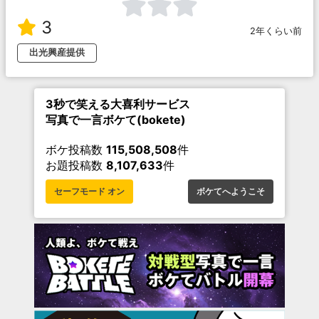
3
2年くらい前
出光興産提供
3秒で笑える大喜利サービス
写真で一言ボケて(bokete)
ボケ投稿数
115,508,508
件
お題投稿数
8,107,633
件
セーフモード オン
ボケてへようこそ