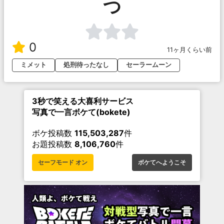
つ
0
11ヶ月くらい前
ミメット
処刑待ったなし
セーラームーン
3秒で笑える大喜利サービス
写真で一言ボケて(bokete)
ボケ投稿数
115,503,287
件
お題投稿数
8,106,760
件
セーフモード オン
ボケてへようこそ