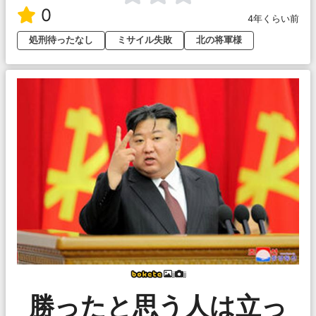
0
4年くらい前
処刑待ったなし
ミサイル失敗
北の将軍様
jj
jj
勝ったと思う人は立っ