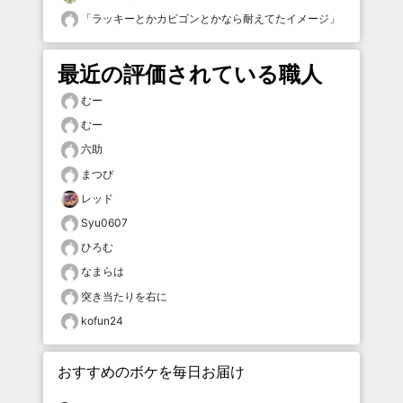
「
ラッキーとかカビゴンとかなら耐えてたイメージ
」
最近の評価されている職人
むー
むー
六助
まつぴ
レッド
Syu0607
ひろむ
なまらは
突き当たりを右に
kofun24
おすすめのボケを毎日お届け