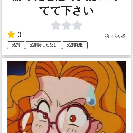
てて下さい
0
2年くらい前
処刑
処刑待ったなし
処刑確定