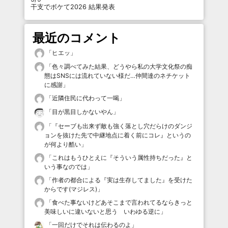
干支でボケて2026 結果発表
最近のコメント
「
ヒエッ
」
「
色々調べてみた結果、どうやら私の大学文化祭の痴
態はSNSには流れていない様だ…仲間達のネチケット
に感謝
」
「
近隣住民に代わって一喝
」
「
目が黒目しかないやん
」
「
『セーブも出来ず敵も強く落とし穴だらけのダンジ
ョンを抜けた先で中継地点に着く前にコレ』というの
が何より酷い
」
「
これはもうひとえに『そういう属性持ちだった』と
いう事なのでは
」
「
作者の都合による『実は生存してました』を受けた
からです(マジレス)
」
「
食べた事ないけどあそこまで言われてるならきっと
美味しいに違いないと思う いわゆる逆に
」
「
一回だけでそれは伝わるのよ
」