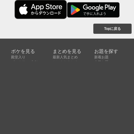
Topに戻る
ボケを見る
まとめを見る
お題を探す
殿堂入り
最新人気まとめ
新着お題
ピックアップボケ
セレクトまとめ
人気お題
人気ボケ
セレクトお題
注目ボケ
人気タグ
急上昇ボケ
新着ボケ
セレクト
タグ
ご利用について
ボケてについて
使い方
利用規約
よくある質問