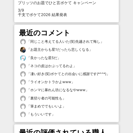
プリッツのお題でひと言ボケて キャンペーン
3/9
干支でボケて2026 結果発表
最近のコメント
「
同じこと考えてる人いた(笑)先越されて悔し
」
「
お題主からも星1だったら悲しくなる
」
「
良かったな星5だ
」
「
ネコの皮はかぶってるわよ
」
「
凄い好き(笑)ボケてとの出会いに感謝です(*^^*)
」
「
ライオンかトラかよwww
」
「
ホンマに暴れん坊になるなやwww
」
「
裏切り者の可能性も
」
「
筆まめででもいいよ
」
「
もういいです
」
最近の評価されている職人