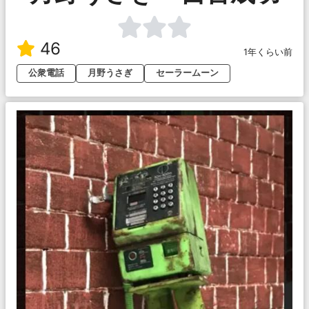
46
1年くらい前
公衆電話
月野うさぎ
セーラームーン