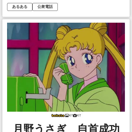
あるある
公衆電話
KIT
KIT
月野うさぎ 自首成功