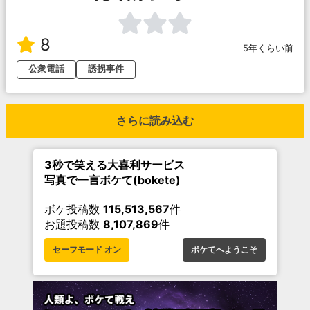
8
5年くらい前
公衆電話
誘拐事件
さらに読み込む
3秒で笑える大喜利サービス
写真で一言ボケて(bokete)
ボケ投稿数
115,513,567
件
お題投稿数
8,107,869
件
セーフモード オン
ボケてへようこそ