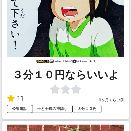
heikemichiko3
heikemichiko3
３分１０円ならいいよ
11
9ヶ月くらい前
公衆電話
千と千尋の神隠し
３分１０円