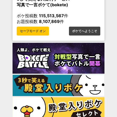
写真で一言ボケて(bokete)
ボケ投稿数
115,513,567
件
お題投稿数
8,107,869
件
セーフモード オン
ボケてへようこそ