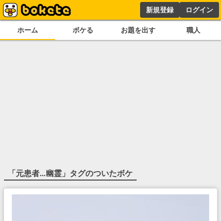
新規登録
ログイン
ホーム
ボケる
お題を出す
職人
「
元患者…幽霊
」タグのついたボケ