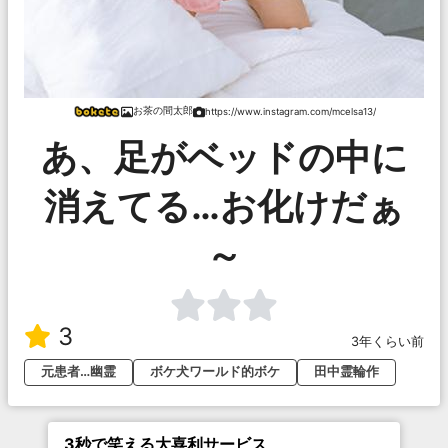
お茶の間太郎
https://www.instagram.com/mcelsa13/
あ、足がベッドの中に
消えてる…お化けだぁ
～
3
3年くらい前
元患者…幽霊
ボケ犬ワールド的ボケ
田中霊輪作
3秒で笑える大喜利サービス