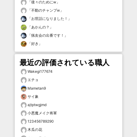
「
後々のためにw
」
「
不動のチャンプw
」
「
お世話になりました！
」
「
あかんの？
」
「
猟友会の出番です！
」
「
好き
」
最近の評価されている職人
Wakegi177674
エチョ
Mametan9
サイ象
ajtptwgjmd
小悪魔メイク将軍
123456789290
木瓜の花