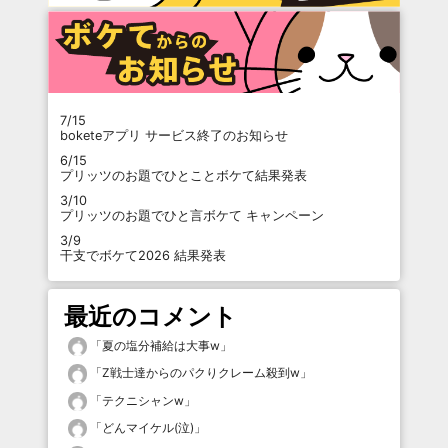
7/15
boketeアプリ サービス終了のお知らせ
6/15
プリッツのお題でひとことボケて結果発表
3/10
プリッツのお題でひと言ボケて キャンペーン
3/9
干支でボケて2026 結果発表
最近のコメント
「
夏の塩分補給は大事w
」
「
Z戦士達からのパクりクレーム殺到w
」
「
テクニシャンw
」
「
どんマイケル(泣)
」