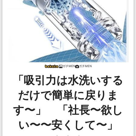
ガチMEN
ガチMEN
「吸引力は水洗いする
だけで簡単に戻りま
す〜」 「社長〜欲し
い〜〜安くして〜」