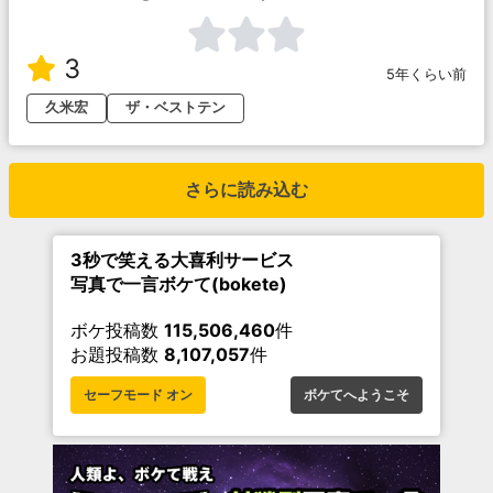
3
5年くらい前
久米宏
ザ・ベストテン
さらに読み込む
3秒で笑える大喜利サービス
写真で一言ボケて(bokete)
ボケ投稿数
115,506,460
件
お題投稿数
8,107,057
件
セーフモード オン
ボケてへようこそ