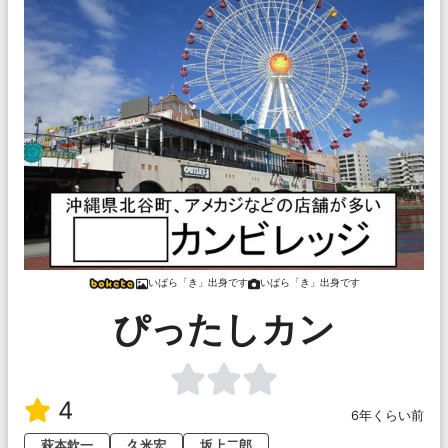
いばら「き」出身です
いばら「き」出身です
ぴったしカン
4
6年くらい前
萩本欽一
久米宏
坂上二郎