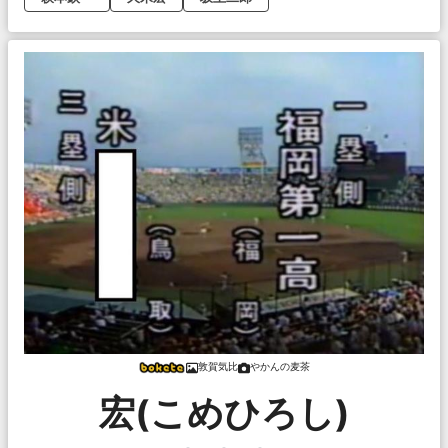
敦賀気比
やかんの麦茶
宏(こめひろし)