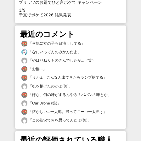
プリッツのお題でひと言ボケて キャンペーン
3/9
干支でボケて2026 結果発表
最近のコメント
「
何気に女の子も目潰ししてる
」
「
なにいってんのみかんだよ
」
「
やはりねりものさんでしたか…（笑）
」
「
お酢…
」
「
うわぁ…こんなん出てきたらランプ捨てる
」
「
机を揚げたのかよ(笑)
」
「
ほな、何の味がするんやろ？パパンの味とか
」
「
Car Drone (笑)
」
「
懐かしい…一太郎。帰ってこーい一太郎ぅ
」
「
この状況で何を思ってんだよ(笑)
」
最近の評価されている職人