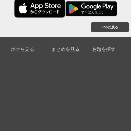
Topに戻る
ボケを見る
まとめを見る
お題を探す
殿堂入り
最新人気まとめ
新着お題
ピックアップボケ
セレクトまとめ
人気お題
人気ボケ
セレクトお題
注目ボケ
人気タグ
急上昇ボケ
新着ボケ
セレクト
タグ
ご利用について
ボケてについて
使い方
利用規約
よくある質問
クッキーの利用について