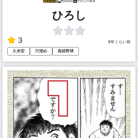
敦賀気比
やかんの麦茶
ひろし
3
8年くらい前
久米宏
穴埋め
高校野球