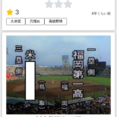
3
8年くらい前
久米宏
穴埋め
高校野球