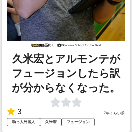
あん、
Oklahoma School for the Deaf
久米宏とアルモンテが
フュージョンしたら訳
が分からなくなった。
3
7年くらい前
助っ人外国人
久米宏
フュージョン