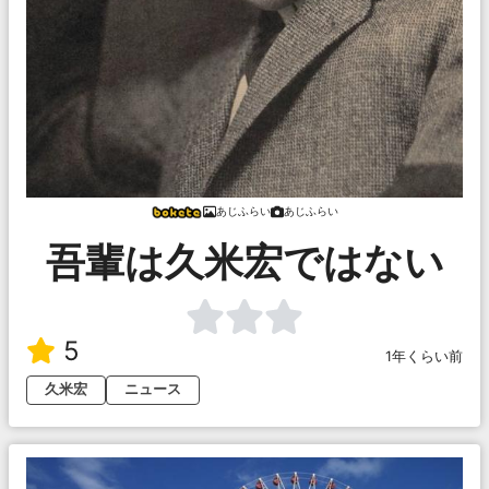
あじふらい
あじふらい
吾輩は久米宏ではない
5
1年くらい前
久米宏
ニュース