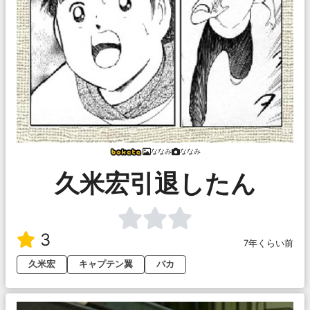
ななみ
ななみ
久米宏引退したん
3
7年くらい前
久米宏
キャプテン翼
バカ