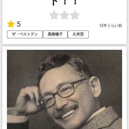
ト！！
5
12年くらい前
ザ・ベストテン
黒柳徹子
久米宏