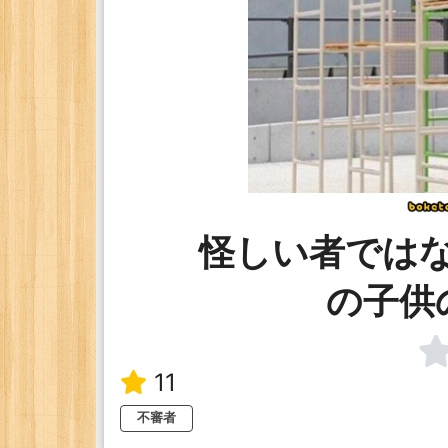
怪しい者では
の子供
11
不審者