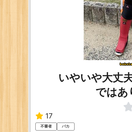
いやいや大丈
ではあ
17
不審者
バカ