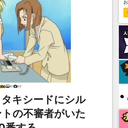
KIT
KIT
らタキシードにシル
ントの不審者がいた
10番する。