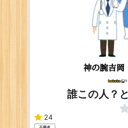
待
誰この人？
24
不審者