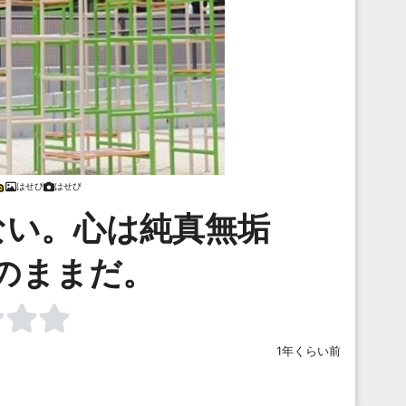
はせぴ
はせぴ
ない。心は純真無垢
のままだ。
1年くらい前