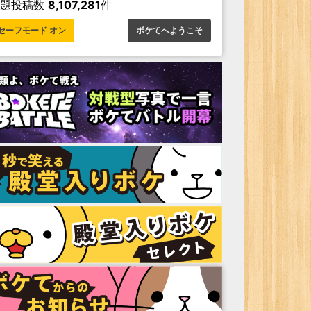
お題投稿数
8,107,281
件
セーフモード オン
ボケてへようこそ