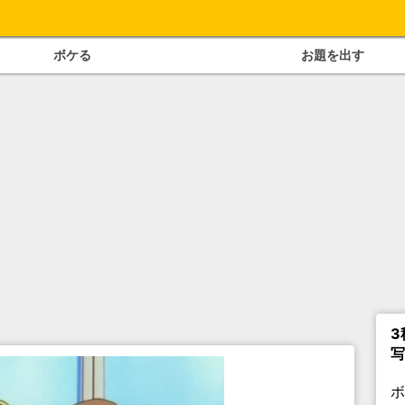
ボケる
お題を出す
3
写