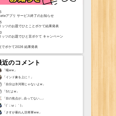
5
oketeアプリ サービス終了のお知らせ
15
リッツのお題でひとことボケて結果発表
10
リッツのお題でひと言ボケて キャンペーン
9
支でボケて2026 結果発表
最近のコメント
「
蟻ww
」
「
インド象を上に！
」
「
自分は氷河期じゃないよw
」
「
5だよw
」
「
目の焦点が…合ってない…
」
「
(´；ω；｀)
」
「
さすが暴れん坊将軍ww
」