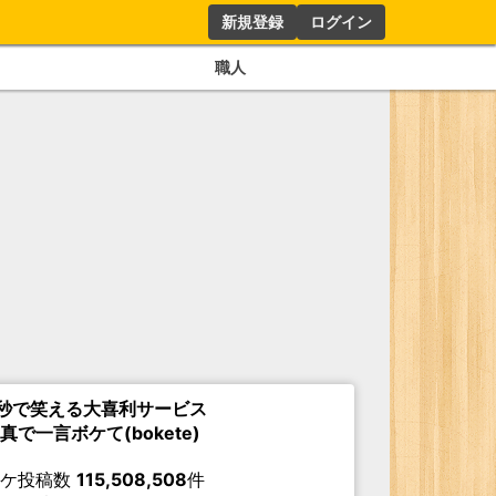
新規登録
ログイン
職人
秒で笑える大喜利サービス
真で一言ボケて(bokete)
ボケ投稿数
115,508,508
件