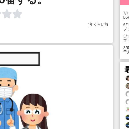
7/1
b
1年くらい前
6/
プ
3/
プ
3/
干