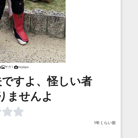
サガミ
mrpbps
夫ですよ、怪しい者
りませんよ
1年くらい前