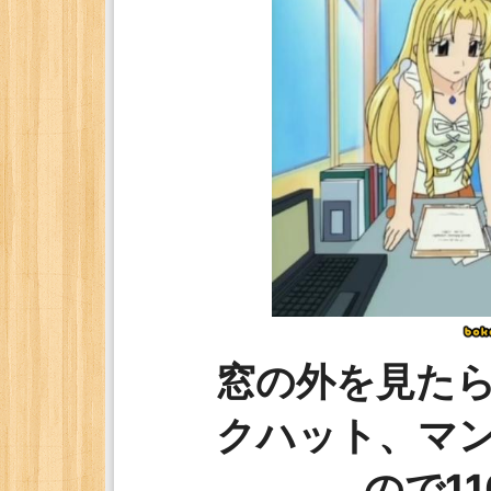
窓の外を見た
クハット、マ
ので1