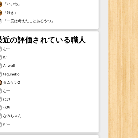
「
いいね
」
「
好き
」
「
一度は考えたことあるやつ
」
最近の評価されている職人
むー
むー
Airwolf
taguneko
タムケン2
むー
にけ
化狸
なみちゃん
むー