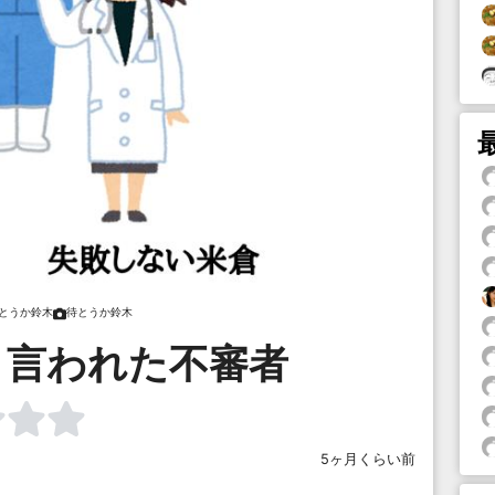
とうか鈴木
待とうか鈴木
と言われた不審者
5ヶ月くらい前