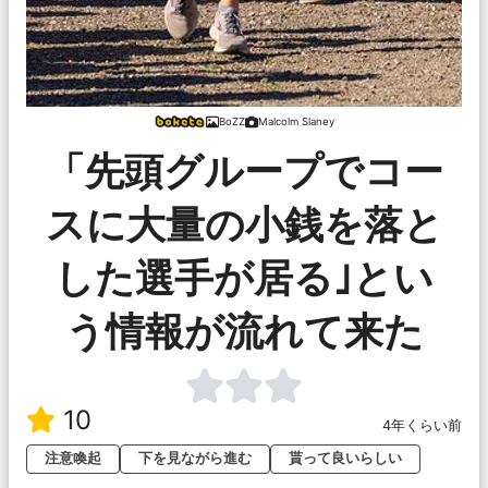
BoZZ
Malcolm Slaney
「先頭グループでコー
スに大量の小銭を落と
した選手が居る｣とい
う情報が流れて来た
10
4年くらい前
注意喚起
下を見ながら進む
貰って良いらしい