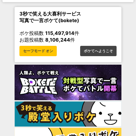
3秒で笑える大喜利サービス
写真で一言ボケて(bokete)
ボケ投稿数
115,497,914
件
お題投稿数
8,106,244
件
セーフモード オン
ボケてへようこそ