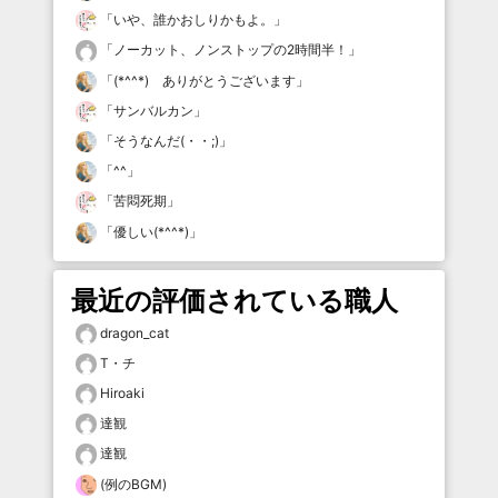
「
いや、誰かおしりかもよ。
」
「
ノーカット、ノンストップの2時間半！
」
「
(*^^*) ありがとうございます
」
「
サンバルカン
」
「
そうなんだ(・・;)
」
「
^^
」
「
苦悶死期
」
「
優しい(*^^*)
」
最近の評価されている職人
dragon_cat
T・チ
Hiroaki
達観
達観
(例のBGM)