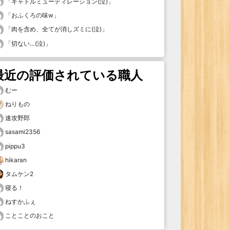
「
キャトルミューティレーション(泣)
」
「
おふくろの味w
」
「
肉を含め、全てが消しズミに(泣)
」
「
切ない…(泣)
」
最近の評価されている職人
むー
ねりもの
速攻野郎
sasami2356
pippu3
hikaran
タムケン2
寝る！
ねすかふぇ
ことことのおこと