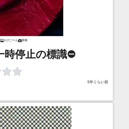
かびごーん
青黴
一時停止の標識⛔
5年くらい前