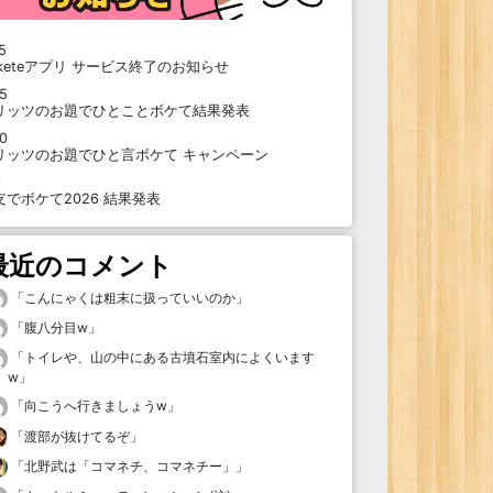
5
oketeアプリ サービス終了のお知らせ
15
リッツのお題でひとことボケて結果発表
10
リッツのお題でひと言ボケて キャンペーン
9
支でボケて2026 結果発表
最近のコメント
「
こんにゃくは粗末に扱っていいのか
」
「
腹八分目w
」
「
トイレや、山の中にある古墳石室内によくいます
w
」
「
向こうへ行きましょうw
」
「
渡部が抜けてるぞ
」
「
北野武は「コマネチ、コマネチー」
」