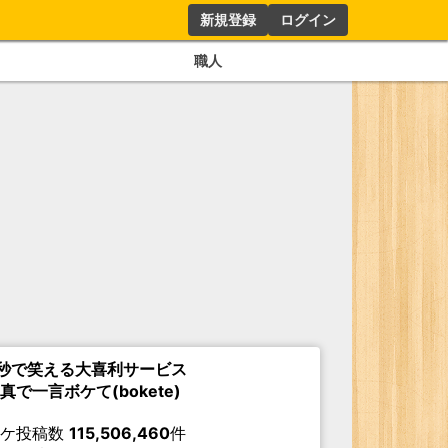
新規登録
ログイン
職人
秒で笑える大喜利サービス
真で一言ボケて(bokete)
ボケ投稿数
115,506,460
件