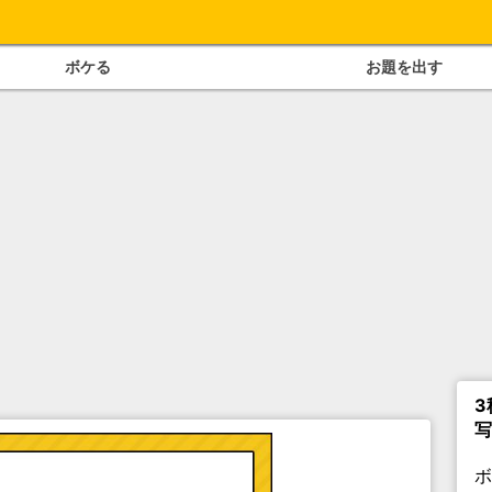
ボケる
お題を出す
3
写