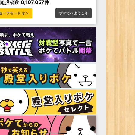
お題投稿数
8,107,057
件
セーフモード オン
ボケてへようこそ