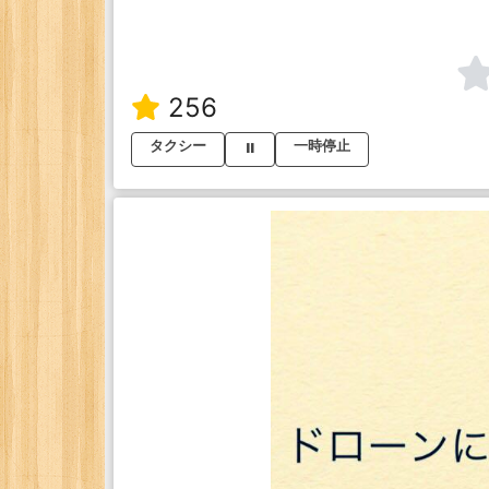
256
タクシー
一時停止
⏸