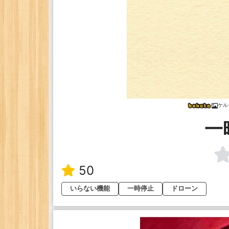
ケル
一
50
いらない機能
一時停止
ドローン