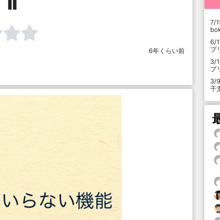
⏸
7/1
b
6/
プ
6年くらい前
3/
プ
3/
干