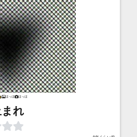
ほっほ
ほっほ
止まれ