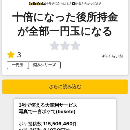
手巻きのかっぱまき
手巻きのかっぱまき
十倍になった後所持金
が全部一円玉になる
3
4年くらい前
一円玉
悩みシリーズ
さらに読み込む
3秒で笑える大喜利サービス
写真で一言ボケて(bokete)
ボケ投稿数
115,506,460
件
お題投稿数
8,107,057
件