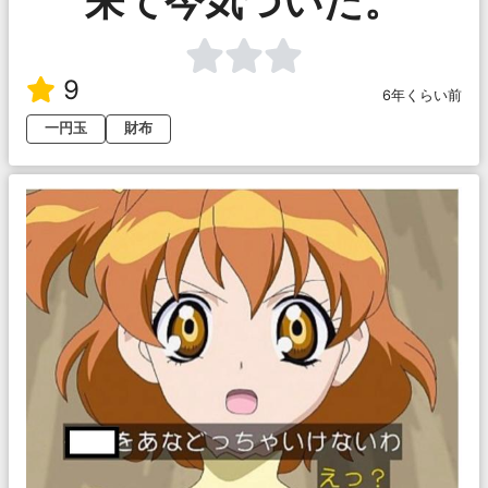
来て今気づいた。
9
6年くらい前
一円玉
財布