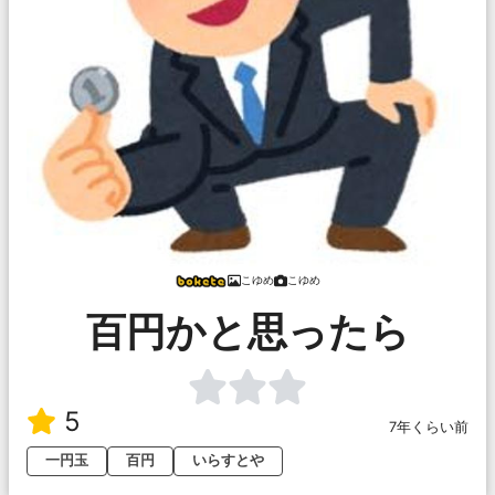
こゆめ
こゆめ
百円かと思ったら
5
7年くらい前
一円玉
百円
いらすとや