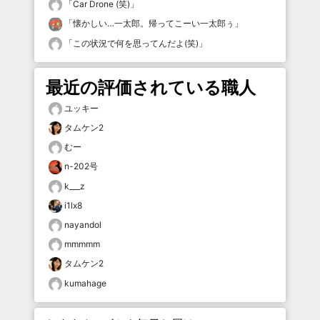
「
Car Drone (笑)
」
「
懐かしい…一太郎。帰ってこーい一太郎ぅ
」
「
この状況で何を思ってんだよ(笑)
」
最近の評価されている職人
ユッキー
タムケン2
むー
n-202号
k___z
i1lx8
nayandol
mmmmm
タムケン2
kumahage