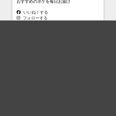
おすすめのボケを毎日お届け
いいね！する
フォローする
フォローする
Topに戻る
ボケを見る
まとめを見る
お題を探す
殿堂入り
最新人気まとめ
新着お題
ピックアップボケ
セレクトまとめ
人気お題
人気ボケ
セレクトお題
注目ボケ
人気タグ
急上昇ボケ
新着ボケ
セレクト
タグ