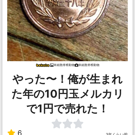
単細胞脊椎動物
単細胞脊椎動物
やった〜！俺が生まれ
た年の10円玉メルカリ
で1円で売れた！
6
3年くらい前