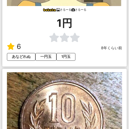
さるーる
さるーる
1円
6
8年くらい前
あなどれぬ
一円玉
1円玉