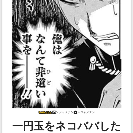
ンジャメナン
ンジャメナン
一円玉をネコババした