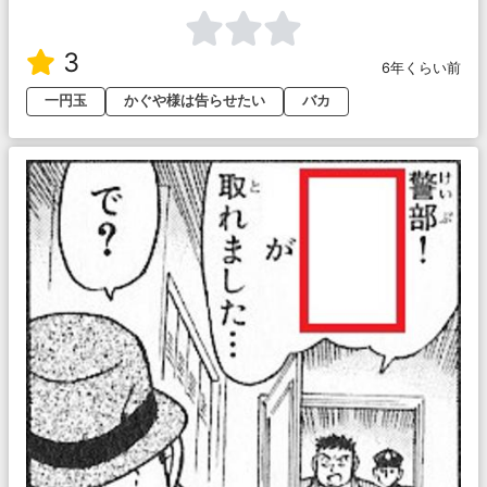
3
6年くらい前
一円玉
かぐや様は告らせたい
バカ