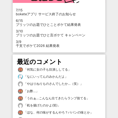
7/15
boketeアプリ サービス終了のお知らせ
6/15
プリッツのお題でひとことボケて結果発表
3/10
プリッツのお題でひと言ボケて キャンペーン
3/9
干支でボケて2026 結果発表
最近のコメント
「
何気に女の子も目潰ししてる
」
「
なにいってんのみかんだよ
」
「
やはりねりものさんでしたか…（笑）
」
「
お酢…
」
「
うわぁ…こんなん出てきたらランプ捨てる
」
「
机を揚げたのかよ(笑)
」
「
ほな、何の味がするんやろ？パパンの味とか
」