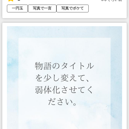
一円玉
写真で一言
写真でボケて