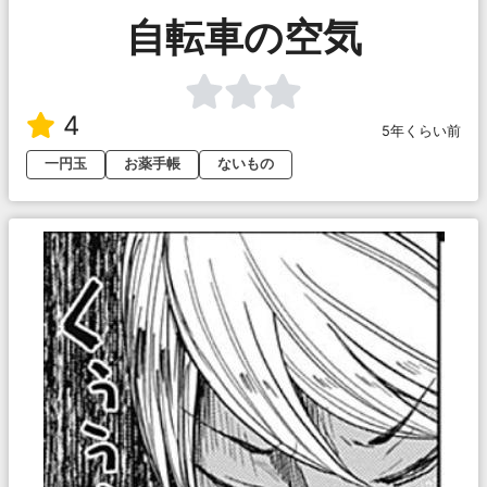
自転車の空気
4
5年くらい前
一円玉
お薬手帳
ないもの