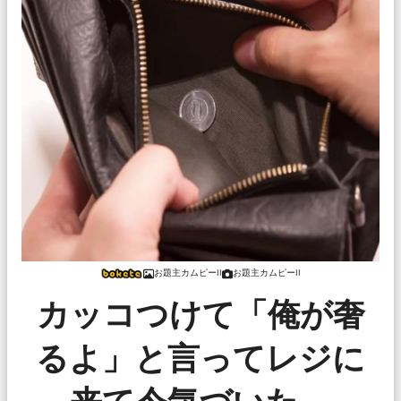
お題主カムピーII
お題主カムピーII
カッコつけて「俺が奢
るよ」と言ってレジに