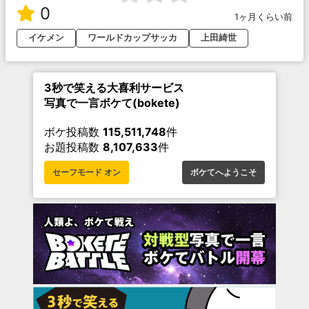
0
1ヶ月くらい前
イケメン
ワールドカップサッカ
上田綺世
3秒で笑える大喜利サービス
写真で一言ボケて(bokete)
ボケ投稿数
115,511,748
件
お題投稿数
8,107,633
件
セーフモード オン
ボケてへようこそ