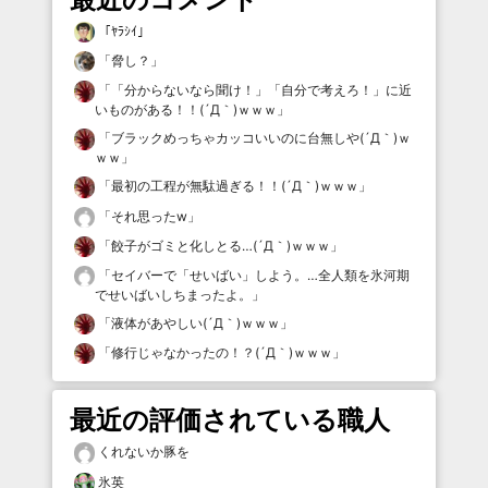
「
ﾔﾗｼｲ
」
「
脅し？
」
「
「分からないなら聞け！」「自分で考えろ！」に近
いものがある！！(´Д｀)ｗｗｗ
」
「
ブラックめっちゃカッコいいのに台無しや(´Д｀)ｗ
ｗｗ
」
「
最初の工程が無駄過ぎる！！(´Д｀)ｗｗｗ
」
「
それ思ったw
」
「
餃子がゴミと化しとる…(´Д｀)ｗｗｗ
」
「
セイバーで「せいばい」しよう。…全人類を氷河期
でせいばいしちまったよ。
」
「
液体があやしい(´Д｀)ｗｗｗ
」
「
修行じゃなかったの！？(´Д｀)ｗｗｗ
」
最近の評価されている職人
くれないか豚を
氷英