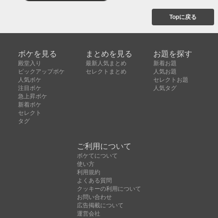
Topに戻る
ボケを見る
まとめを見る
お題を探す
殿堂入り
最新人気まとめ
新着お題
ピックアップボケ
セレクトまとめ
人気お題
人気ボケ
セレクトお題
注目ボケ
人気タグ
急上昇ボケ
新着ボケ
セレクト
タグ
ご利用について
ボケてについて
使い方
利用規約
よくある質問
クッキーの利用について
お問い合わせ
広告掲載について
運営会社