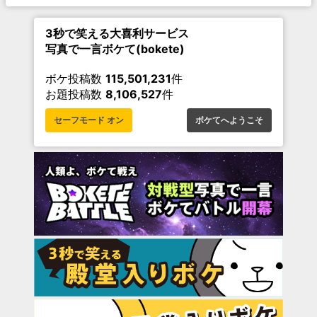
3秒で笑える大喜利サービス
写真で一言ボケて(bokete)
ボケ投稿数
115,501,231
件
お題投稿数
8,106,527
件
セーフモード オン
ボケてへようこそ