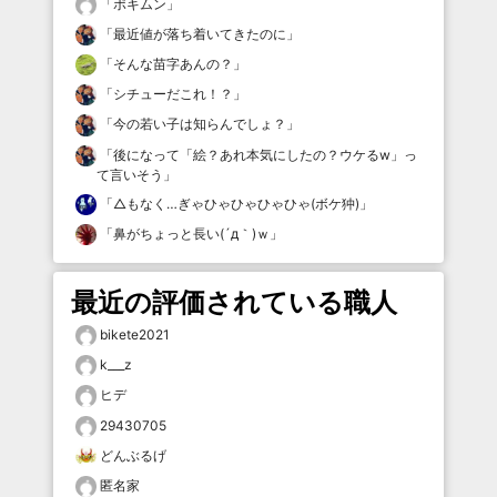
「
ポキムン
」
「
最近値が落ち着いてきたのに
」
「
そんな苗字あんの？
」
「
シチューだこれ！？
」
「
今の若い子は知らんでしょ？
」
「
後になって「絵？あれ本気にしたの？ウケるw」っ
て言いそう
」
「
△もなく…ぎゃひゃひゃひゃひゃ(ボケ狆)
」
「
鼻がちょっと長い(´д｀)ｗ
」
最近の評価されている職人
bikete2021
k___z
ヒデ
29430705
どんぶるげ
匿名家