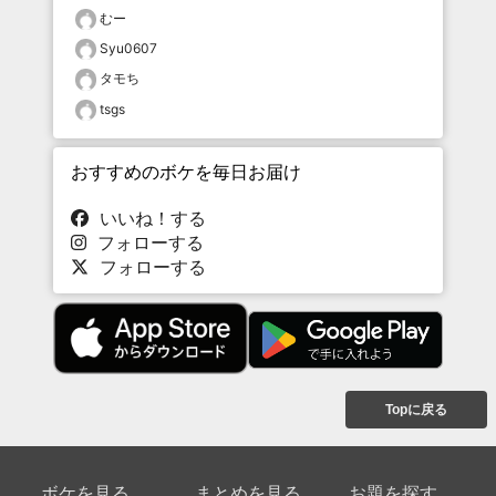
むー
Syu0607
タモち
tsgs
おすすめのボケを毎日お届け
いいね！する
フォローする
フォローする
Topに戻る
ボケを見る
まとめを見る
お題を探す