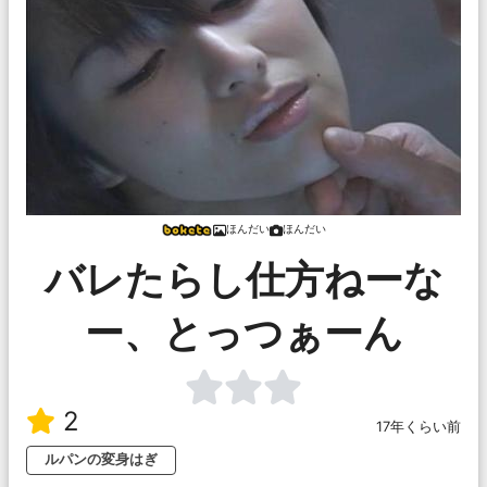
ほんだい
ほんだい
バレたらし仕方ねーな
ー、とっつぁーん
2
17年くらい前
ルパンの変身はぎ