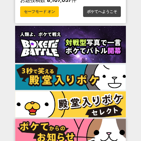
お題投稿数
8,107,057
件
セーフモード オン
ボケてへようこそ