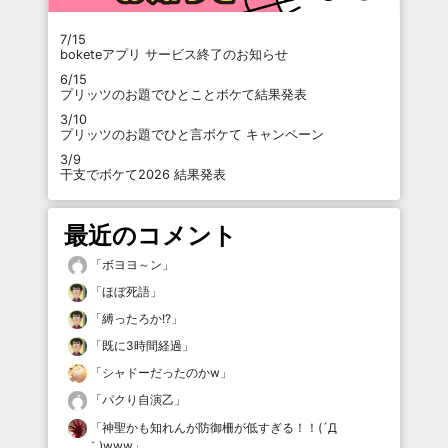
7/15
boketeアプリ サービス終了のお知らせ
6/15
プリッツのお題でひとことボケて結果発表
3/10
プリッツのお題でひと言ボケて キャンペーン
3/9
干支でボケて2026 結果発表
最近のコメント
「
ボヨヨ～ン
」
「
ほぼ死語
」
「
縛ったろか!?
」
「
既に3時間経過
」
「
シャドーだったのかw
」
「
パクり自演乙
」
「
神聖かも知れんが防御柵が低すぎる！！(´Д
｀)www
」