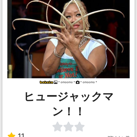
＊omoomo＊
＊omoomo＊
ヒュージャックマ
ン！！
11