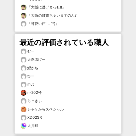
「
大阪に逃げまっせ!!
」
「
大阪の姉貴ちゃいますのん?
」
「
可愛い(*´﹃`*)
」
最近の評価されている職人
むー
天然ほげー
鯉かち
ひー
mut
n-202号
らっきぃ
シャケからスペシャル
XD02SR
大井町