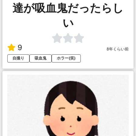
達が吸血鬼だったらし
い
9
8年くらい前
自撮り
吸血鬼
ホラー(笑)