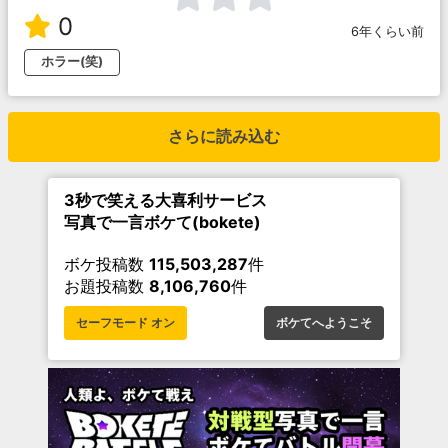
0
6年くらい前
ホラー(笑)
さらに読み込む
3秒で笑える大喜利サービス
写真で一言ボケて(bokete)
ボケ投稿数
115,503,287
件
お題投稿数
8,106,760
件
セーフモード オン
ボケてへようこそ