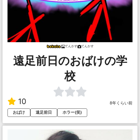
てんかす
てんかす
遠足前日のおばけの学
校
10
8年くらい前
おばけ
遠足前日
ホラー(笑)