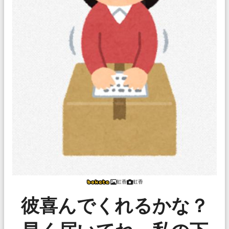
虹香
虹香
彼喜んでくれるかな？