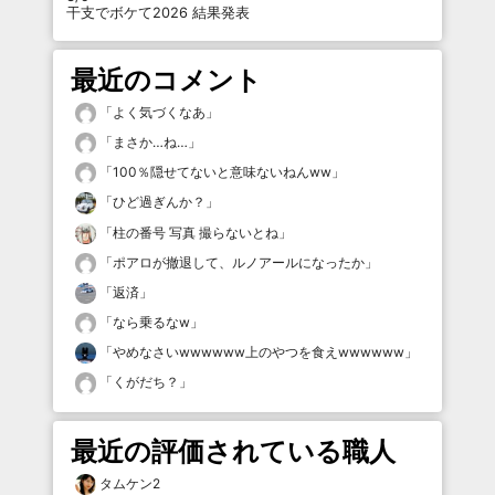
干支でボケて2026 結果発表
最近のコメント
「
よく気づくなあ
」
「
まさか…ね…
」
「
100％隠せてないと意味ないねんww
」
「
ひど過ぎんか？
」
「
柱の番号 写真 撮らないとね
」
「
ポアロが撤退して、ルノアールになったか
」
「
返済
」
「
なら乗るなw
」
「
やめなさいwwwwww上のやつを食えwwwwww
」
「
くがだち？
」
最近の評価されている職人
タムケン2