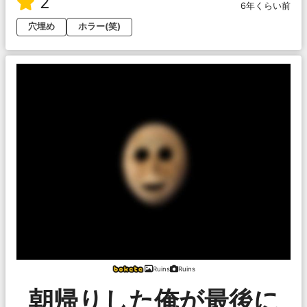
2
6年くらい前
穴埋め
ホラー(笑)
Ruins
Ruins
朝帰りした俺が最後に