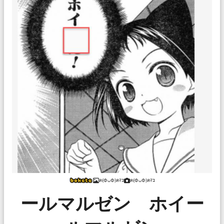
ฅ(ФᴗФ)ฅﾏｺ
ฅ(ФᴗФ)ฅﾏｺ
ールマルゼン ホイー