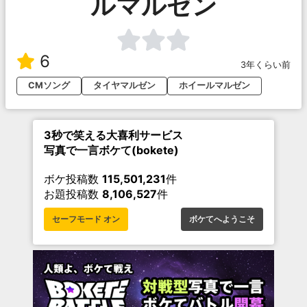
ルマルゼン
6
3年くらい前
CMソング
タイヤマルゼン
ホイールマルゼン
3秒で笑える大喜利サービス
写真で一言ボケて(bokete)
ボケ投稿数
115,501,231
件
お題投稿数
8,106,527
件
セーフモード オン
ボケてへようこそ