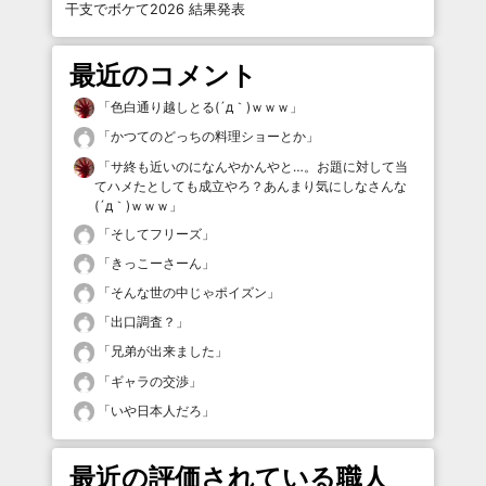
干支でボケて2026 結果発表
最近のコメント
「
色白通り越しとる(´д｀)ｗｗｗ
」
「
かつてのどっちの料理ショーとか
」
「
サ終も近いのになんやかんやと…。お題に対して当
てハメたとしても成立やろ？あんまり気にしなさんな
(´д｀)ｗｗｗ
」
「
そしてフリーズ
」
「
きっこーさーん
」
「
そんな世の中じゃポイズン
」
「
出口調査？
」
「
兄弟が出来ました
」
「
ギャラの交渉
」
「
いや日本人だろ
」
最近の評価されている職人