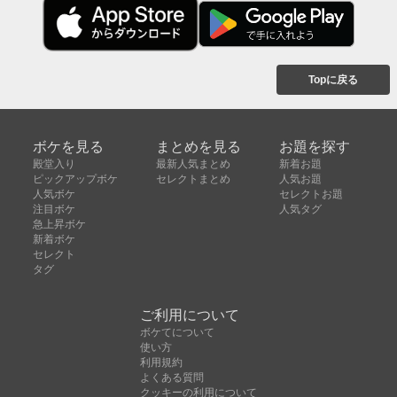
Topに戻る
ボケを見る
まとめを見る
お題を探す
殿堂入り
最新人気まとめ
新着お題
ピックアップボケ
セレクトまとめ
人気お題
人気ボケ
セレクトお題
注目ボケ
人気タグ
急上昇ボケ
新着ボケ
セレクト
タグ
ご利用について
ボケてについて
使い方
利用規約
よくある質問
クッキーの利用について