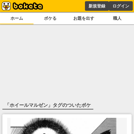
新規登録
ログイン
ホーム
ボケる
お題を出す
職人
「
ホイールマルゼン
」タグのついたボケ