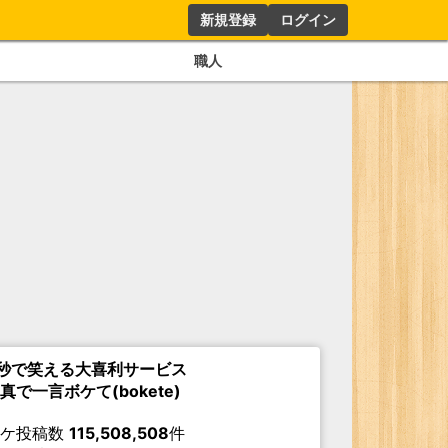
新規登録
ログイン
職人
秒で笑える大喜利サービス
真で一言ボケて(bokete)
ボケ投稿数
115,508,508
件