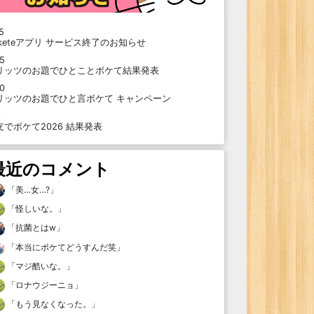
5
oketeアプリ サービス終了のお知らせ
15
リッツのお題でひとことボケて結果発表
10
リッツのお題でひと言ボケて キャンペーン
9
支でボケて2026 結果発表
最近のコメント
「
美…女…?
」
「
怪しいな。
」
「
抗菌とはw
」
「
本当にボケてどうすんだ笑
」
「
マジ酷いな。
」
「
ロナウジーニョ
」
「
もう見なくなった。
」