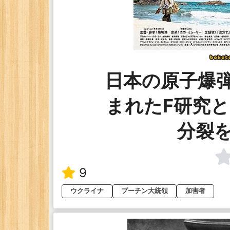
日本の原子爆弾
まれたF研究
分裂
9
ウクライナ
プーチン大統領
加害者