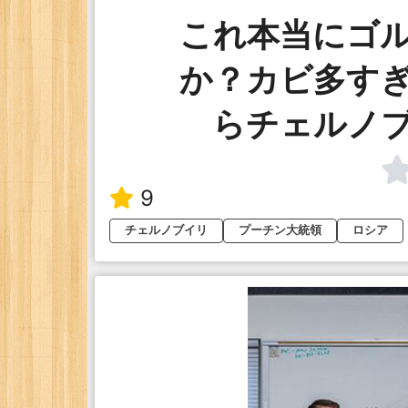
これ本当にゴ
か？カビ多す
らチェルノ
9
チェルノブイリ
プーチン大統領
ロシア