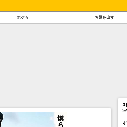
ボケる
お題を出す
3
写