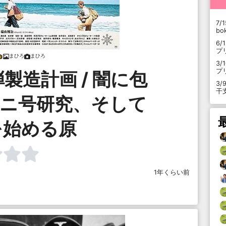
7/1
b
6/
プ
まひろ
まひろ
3/
プ
製造計画 / 闇に包
3/
干
とニ号研究、そして
を始める原
1年くらい前