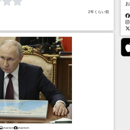
お
2年くらい前
phantom
phantom