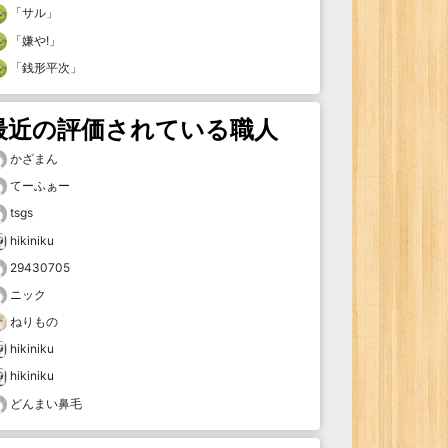
「
サル
」
「
嫌や!
」
「
銭形平次
」
最近の評価されている職人
かざまん
てーふぁー
tsgs
hikiniku
29430705
ニック
ねりもの
hikiniku
hikiniku
どんまい鼻毛