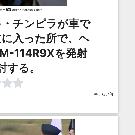
ォー3
Oregon National Guard
キ・チンピラが車で
道に入った所で、ヘ
-114R9Xを発射
討する。
1年くらい前