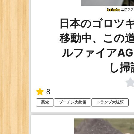
アラフ
日本のゴロツ
移動中、この
ルファイアAGM
し掃
8
悪党
プーチン大統領
トランプ大統領