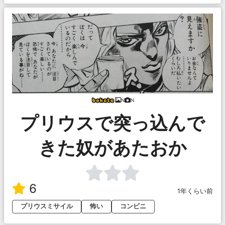
N
N
プリウスで突っ込んで
きた奴があたおか
6
1年くらい前
プリウスミサイル
怖い
コンビニ