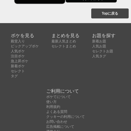
Topに戻る
ボケを見る
まとめを見る
お題を探す
殿堂入り
最新人気まとめ
新着お題
ピックアップボケ
セレクトまとめ
人気お題
人気ボケ
セレクトお題
注目ボケ
人気タグ
急上昇ボケ
新着ボケ
セレクト
タグ
ご利用について
ボケてについて
使い方
利用規約
よくある質問
クッキーの利用について
お問い合わせ
広告掲載について