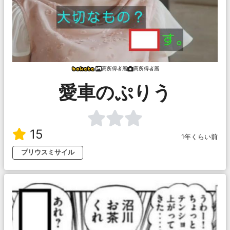
高所得者層
高所得者層
愛車のぷりう
15
1年くらい前
プリウスミサイル