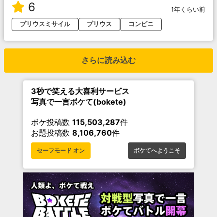
6
1年くらい前
プリウスミサイル
プリウス
コンビニ
さらに読み込む
3秒で笑える大喜利サービス
写真で一言ボケて(bokete)
ボケ投稿数
115,503,287
件
お題投稿数
8,106,760
件
セーフモード オン
ボケてへようこそ