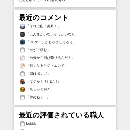
最近のコメント
「
それは山下美月！
」
「
ほんまかいな、そうかいな♪
」
「
HPゲージがじゃましてるぅ
」
「
やがて縮む
」
「
自分から飛び降りるんだ！
」
「
暗くなるとジ・エンド
」
「
叩けボンゴ
」
「
マジか！？(´Д`; )
」
「
ちょっと好き
」
「
休めねぇ…
」
最近の評価されている職人
bokkk