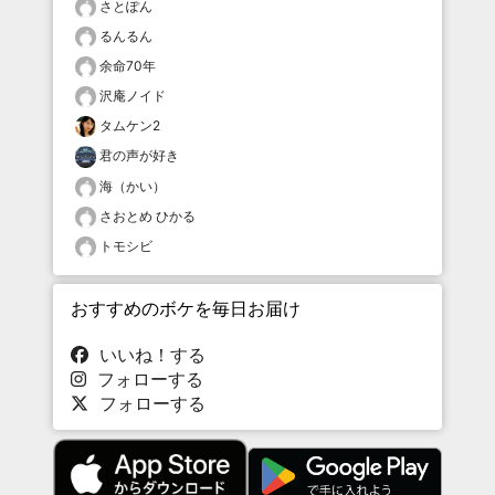
さとぽん
るんるん
余命70年
沢庵ノイド
タムケン2
君の声が好き
海（かい）
さおとめ ひかる
トモシビ
おすすめのボケを毎日お届け
いいね！する
フォローする
フォローする