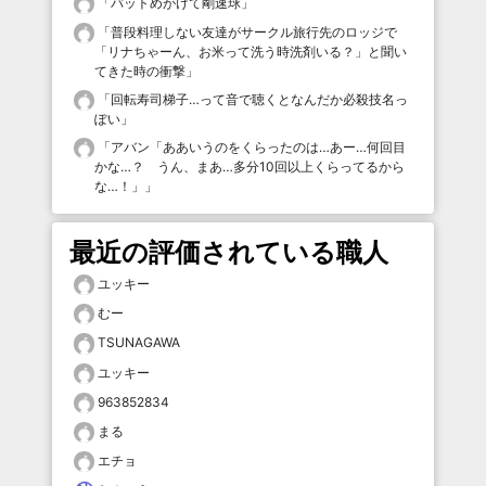
「
バットめがけて剛速球
」
「
普段料理しない友達がサークル旅行先のロッジで
「リナちゃーん、お米って洗う時洗剤いる？」と聞い
てきた時の衝撃
」
「
回転寿司梯子…って音で聴くとなんだか必殺技名っ
ぽい
」
「
アバン「ああいうのをくらったのは…あー…何回目
かな…？ うん、まあ…多分10回以上くらってるから
な…！」
」
最近の評価されている職人
ユッキー
むー
TSUNAGAWA
ユッキー
963852834
まる
エチョ