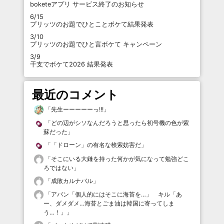
boketeアプリ サービス終了のお知らせ
6/15
プリッツのお題でひとことボケて結果発表
3/10
プリッツのお題でひと言ボケて キャンペーン
3/9
干支でボケて2026 結果発表
最近のコメント
「
先生ーーーーーっ!!!
」
「
どの辺がシソなんだろうと思ったら初号機の色が紫
蘇だった
」
「
「ドローン」の有名な検索妨害だ
」
「
そこにいる大鎌を持った何かが気になって勉強どこ
ろではない
」
「
成敗カルナバル
」
「
アバン「個人的にはそこに海苔を…」 キル「あ
ー、ダメダメ…海苔とごま油は韓国に寄ってしま
う…！」
」