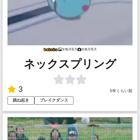
水無月双天
水無月双天
ネックスプリング
3
5年くらい前
跳ね起き
ブレイクダンス