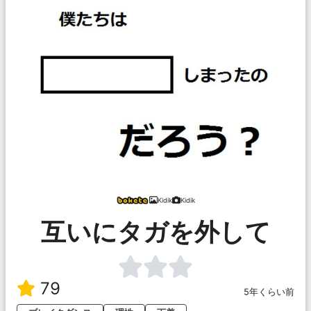
Kidik
Kidik
互いにタガを外して
79
5年くらい前