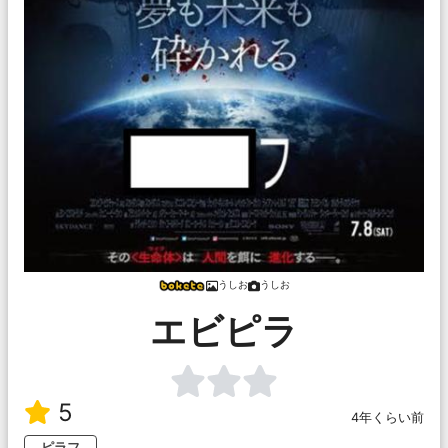
うしお
うしお
エビピラ
5
4年くらい前
ピラフ