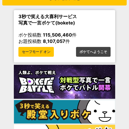
3秒で笑える大喜利サービス
写真で一言ボケて(bokete)
ボケ投稿数
115,506,460
件
お題投稿数
8,107,057
件
セーフモード オン
ボケてへようこそ