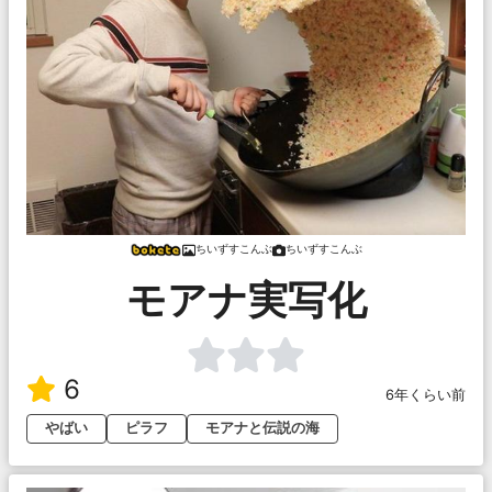
ちいずすこんぶ
ちいずすこんぶ
モアナ実写化
6
6年くらい前
やばい
ピラフ
モアナと伝説の海