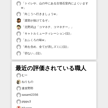
「
トイレや、山の中にある古墳石室内によくいます
w
」
「
向こうへ行きましょうw
」
「
渡部が抜けてるぞ
」
「
北野武は「コマネチ、コマネチー」
」
「
キャトルミューティレーション(泣)
」
「
おふくろの味w
」
「
肉を含め、全てが消しズミに(泣)
」
「
切ない…(泣)
」
最近の評価されている職人
むー
ねりもの
速攻野郎
sasami2356
pippu3
hikaran