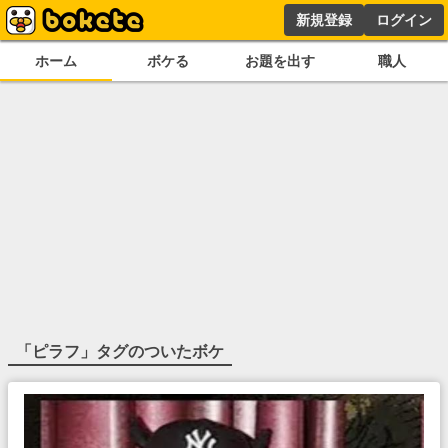
新規登録
ログイン
ホーム
ボケる
お題を出す
職人
「
ピラフ
」タグのついたボケ