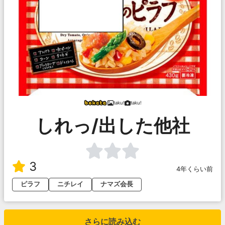
taku!
taku!
しれっ/出した他社
3
4年くらい前
ピラフ
ニチレイ
ナマズ会長
さらに読み込む