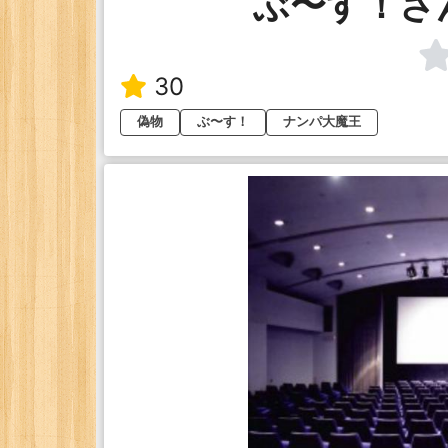
ぶ〜す！さ
30
偽物
ぶ〜す！
ナンパ大魔王