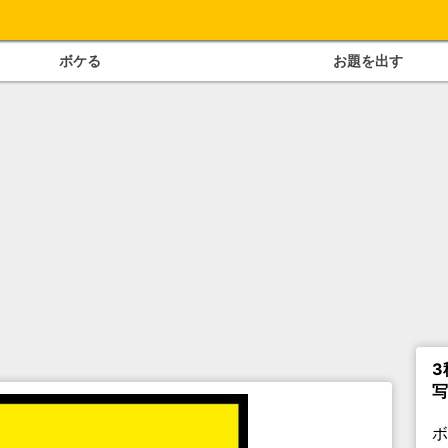
ボケる
お題を出す
3
写