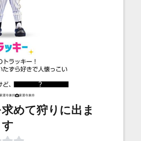
豪運寺兼持
豪運寺兼持
を求めて狩りに出ま
す