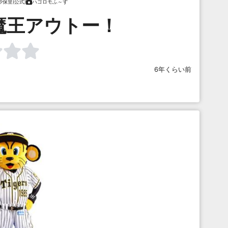
沙保里(公式)
ハゴロモふ～ず
魔王アウトー！
6年くらい前