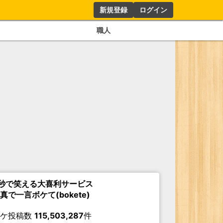
新規登録
ログイン
職人
秒で笑える大喜利サービス
真で一言ボケて(bokete)
ボケ投稿数
115,503,287
件