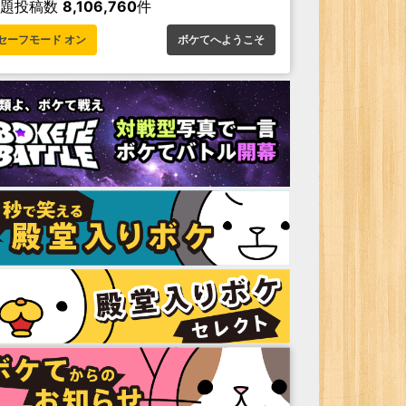
お題投稿数
8,106,760
件
セーフモード オン
ボケてへようこそ