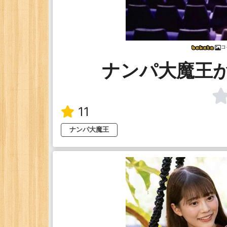
コ
ナンパ大魔王
11
ナンパ大魔王