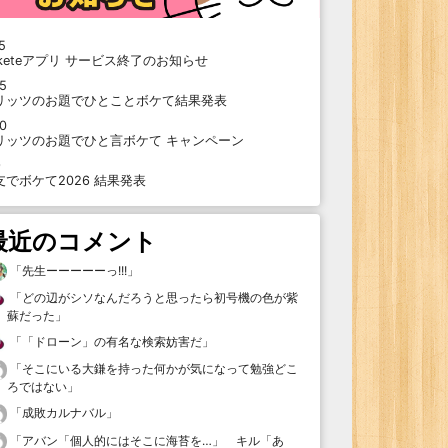
5
oketeアプリ サービス終了のお知らせ
15
リッツのお題でひとことボケて結果発表
10
リッツのお題でひと言ボケて キャンペーン
9
支でボケて2026 結果発表
最近のコメント
「
先生ーーーーーっ!!!
」
「
どの辺がシソなんだろうと思ったら初号機の色が紫
蘇だった
」
「
「ドローン」の有名な検索妨害だ
」
「
そこにいる大鎌を持った何かが気になって勉強どこ
ろではない
」
「
成敗カルナバル
」
「
アバン「個人的にはそこに海苔を…」 キル「あ