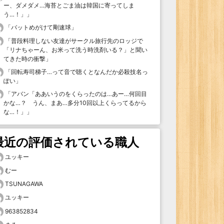
ー、ダメダメ…海苔とごま油は韓国に寄ってしま
う…！」
」
「
バットめがけて剛速球
」
「
普段料理しない友達がサークル旅行先のロッジで
「リナちゃーん、お米って洗う時洗剤いる？」と聞い
てきた時の衝撃
」
「
回転寿司梯子…って音で聴くとなんだか必殺技名っ
ぽい
」
「
アバン「ああいうのをくらったのは…あー…何回目
かな…？ うん、まあ…多分10回以上くらってるから
な…！」
」
最近の評価されている職人
ユッキー
むー
TSUNAGAWA
ユッキー
963852834