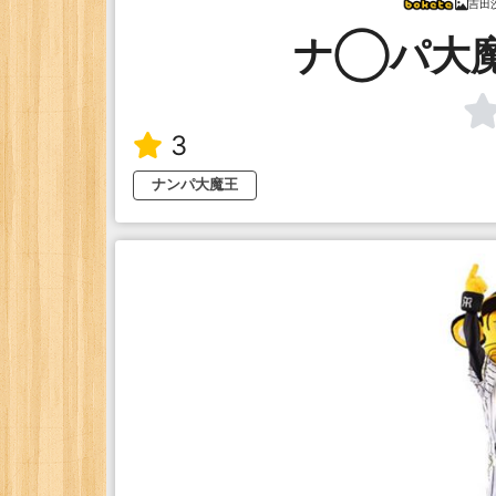
吉田
ナ◯パ大
3
ナンパ大魔王