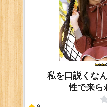
私を口説くな
性で来ら
6