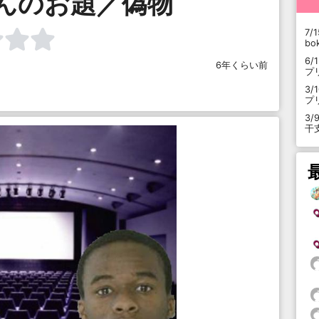
んのお題／偽物
7/1
b
6/
6年くらい前
プ
3/
プ
3/
干