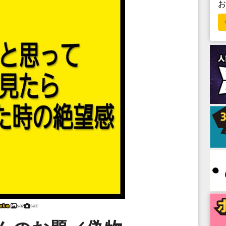
saz
saz