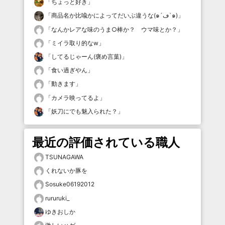
「
ちょっと好き
」
「
商品名か比喩かによってだいぶ違うな(๑´ڡ`๑)
」
「
なんかレアな味のうま○棒か？ ウマ味とか？
」
「
ミイラ取り的なw
」
「
してるじゃーん(褒め言葉)
」
「
食い過ぎやん
」
「
動きます
」
「
カメラ映ってるよ
」
「
妖刀にでも魅入られた？
」
最近の評価されている職人
TSUNAGAWA
くれないか豚を
Sosuke06192012
rururuki_
ゆきおしか