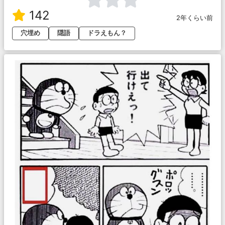
142
2年くらい前
穴埋め
隠語
ドラえもん？