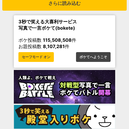
さらに読み込む
3秒で笑える大喜利サービス
写真で一言ボケて(bokete)
ボケ投稿数
115,508,508
件
お題投稿数
8,107,281
件
セーフモード オン
ボケてへようこそ