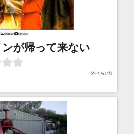
tiahcian
tiahcian
インが帰って来ない
5年くらい前