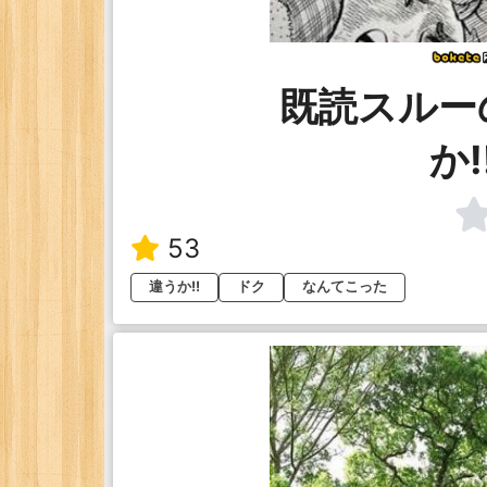
既読スルー
か!
53
違うか!!
ドク
なんてこった