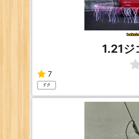
1.21
7
ドク