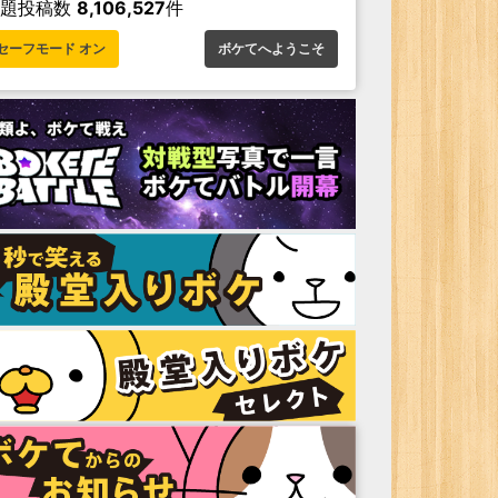
お題投稿数
8,106,527
件
セーフモード オン
ボケてへようこそ