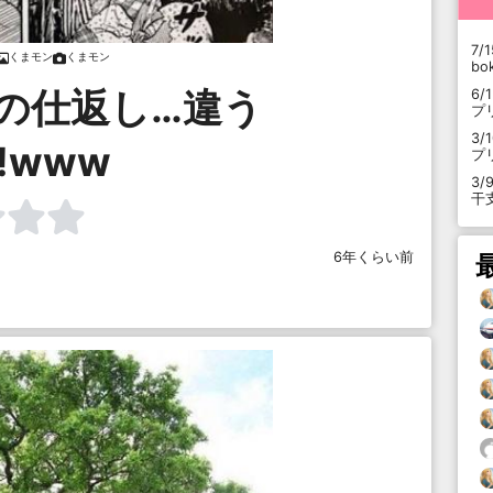
7/1
くまモン
くまモン
b
の仕返し…違う
6/
プ
3/
!www
プ
3/
干
6年くらい前