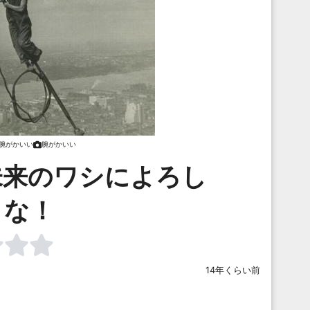
腕がかいい
腕がかいい
未来のワシによろし
くな！
14年くらい前