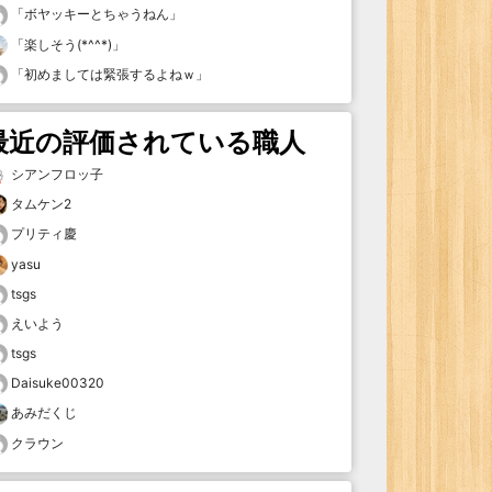
「
ボヤッキーとちゃうねん
」
「
楽しそう(*^^*)
」
「
初めましては緊張するよねｗ
」
最近の評価されている職人
シアンフロッ子
タムケン2
プリティ慶
yasu
tsgs
えいよう
tsgs
Daisuke00320
あみだくじ
クラウン