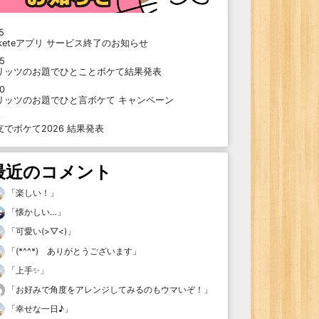
5
oketeアプリ サービス終了のお知らせ
15
リッツのお題でひとことボケて結果発表
10
リッツのお題でひと言ボケて キャンペーン
9
支でボケて2026 結果発表
最近のコメント
「
楽しい！
」
「
懐かしい…
」
「
可愛い(>▽<)
」
「
(*^^*) ありがとうございます
」
「
上手✨
」
「
お好みで角度をアレンジしてみるのもウマいぞ！
」
「
幸せな一日♪
」