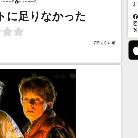
ィーケー君
ティーケー君
お
ットに足りなかった
7年くらい前