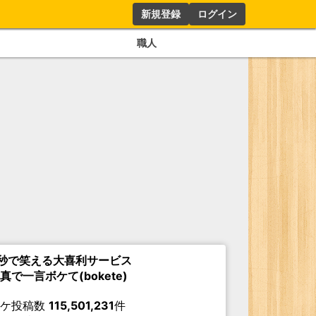
新規登録
ログイン
職人
秒で笑える大喜利サービス
真で一言ボケて(bokete)
ボケ投稿数
115,501,231
件