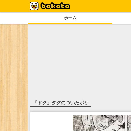
ホーム
「
ドク
」タグのついたボケ