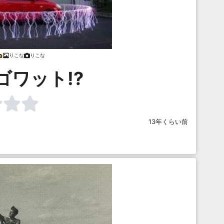
りこな
りこな
ジゴワット!?
13年くらい前