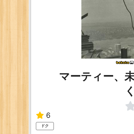
マーティー、
6
ドク