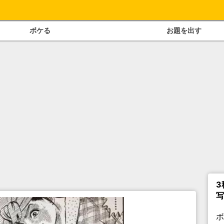
ボケる
お題を出す
3
写