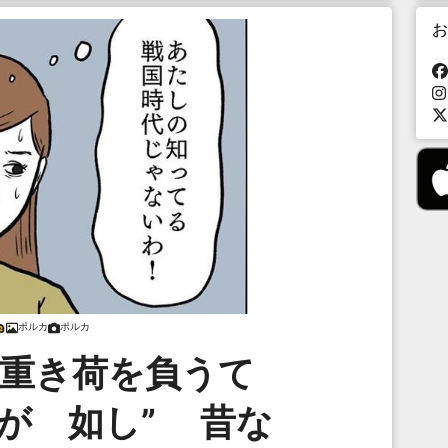
お
ポルカ
ポルカ
 重き荷を負うて
が 如し” 昔な