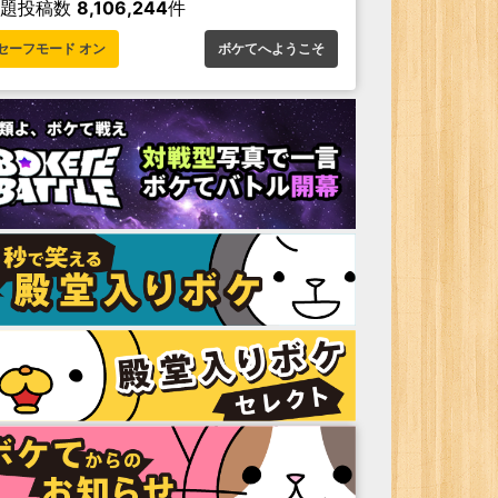
お題投稿数
8,106,244
件
セーフモード オン
ボケてへようこそ