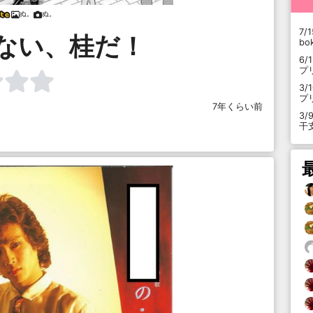
ぬ。
ぬ。
7/1
ない、桂だ！
b
6/
プ
3/
プ
7年くらい前
3/
干