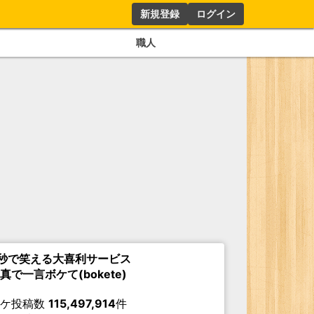
新規登録
ログイン
職人
秒で笑える大喜利サービス
真で一言ボケて(bokete)
ボケ投稿数
115,497,914
件