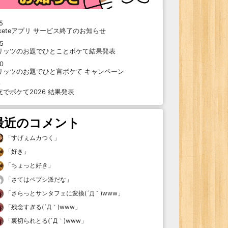
5
oketeアプリ サービス終了のお知らせ
15
リッツのお題でひとことボケて結果発表
10
リッツのお題でひと言ボケて キャンペーン
9
支でボケて2026 結果発表
最近のコメント
「
すげぇムカつく
」
「
好き
」
「
ちょっと好き
」
「
さてはペプシ派だな
」
「
さらっとサンタフェに変換(´Д｀)www
」
「
残念すぎる(´Д｀)www
」
「
裏切られとる(´Д｀)www
」