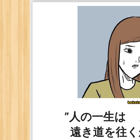
”人の一生は
遠き道を往く