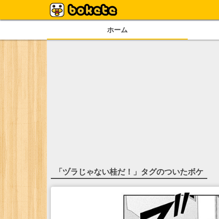
ホーム
「
ヅラじゃない桂だ！
」タグのついたボケ