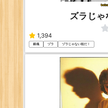
ズラじゃ
1,394
銀魂
ヅラ
ヅラじゃない桂だ！