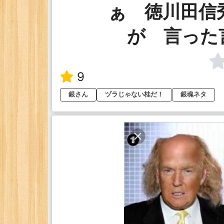
ぁ 徳川田信
が 言った
9
銀さん
ヅラじゃない桂だ！
銀魂ネタ