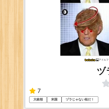
アドルフ
ヅ
7
大統領
米国
ヅラじゃない桂だ！