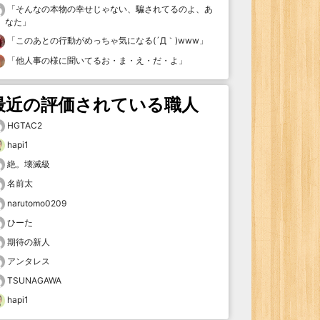
「
そんなの本物の幸せじゃない、騙されてるのよ、あ
なた
」
「
このあとの行動がめっちゃ気になる(´Д｀)www
」
「
他人事の様に聞いてるお・ま・え・だ・よ
」
最近の評価されている職人
HGTAC2
hapi1
絶。壊滅級
名前太
narutomo0209
ひーた
期待の新人
アンタレス
TSUNAGAWA
hapi1