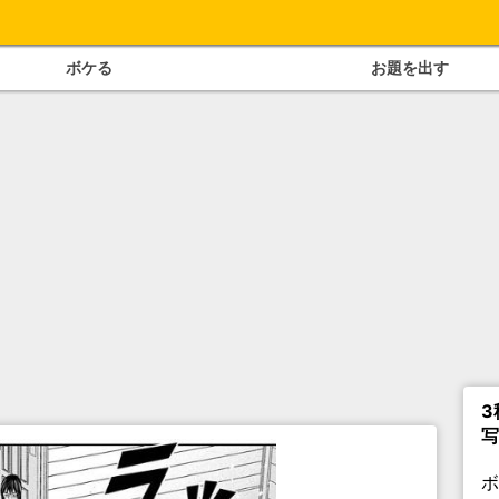
ボケる
お題を出す
3
写