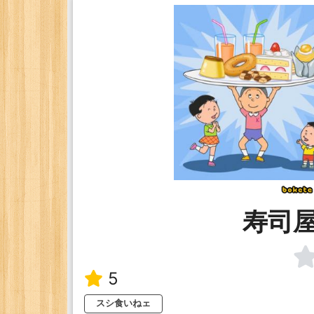
寿司
5
スシ食いねェ