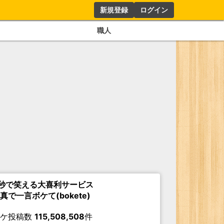
新規登録
ログイン
職人
秒で笑える大喜利サービス
真で一言ボケて(bokete)
ボケ投稿数
115,508,508
件