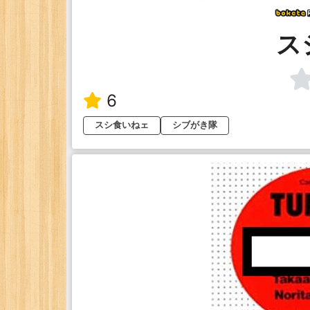
ス
6
スシ食いねェ
シブがき隊