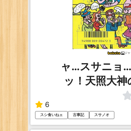
ジャ
ャ…スサニョ
ッ！天照大神
6
スシ食いねェ
古事記
スサノオ