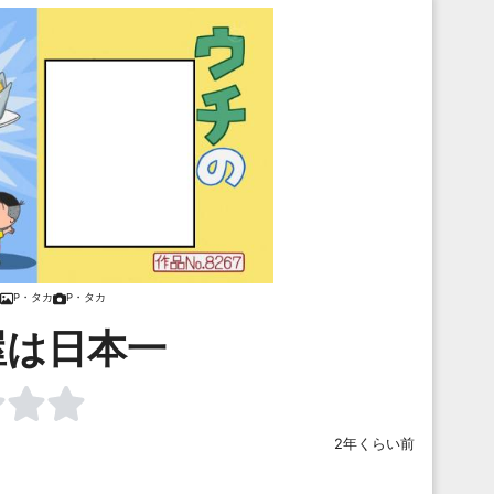
P・タカ
P・タカ
屋は日本一
2年くらい前