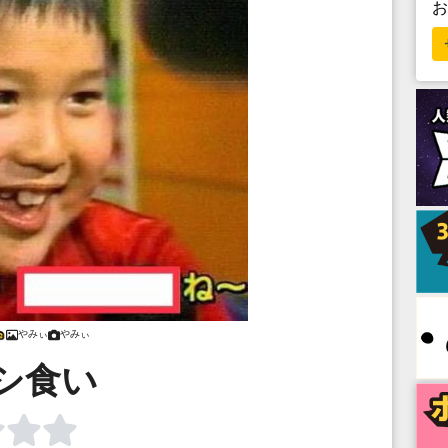
やみぃ
やみぃ
シ食い