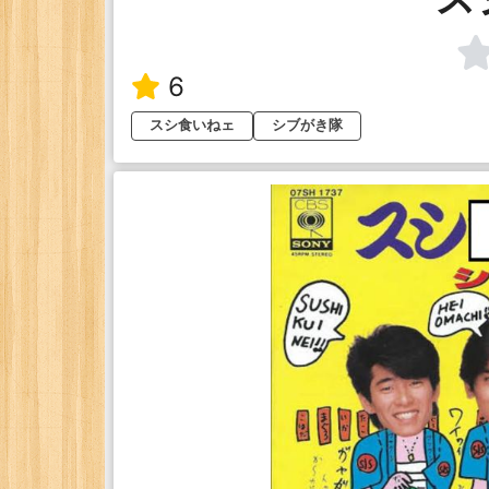
6
スシ食いねェ
シブがき隊