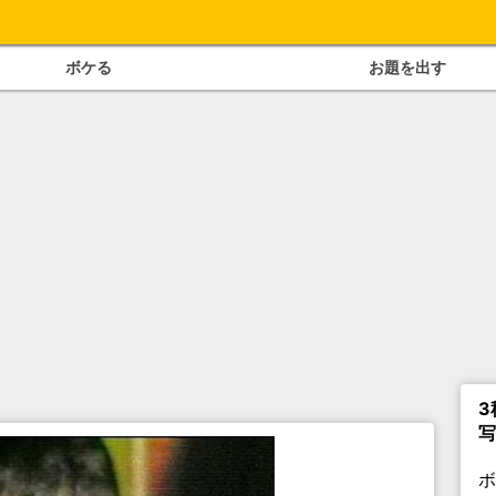
ボケる
お題を出す
3
写