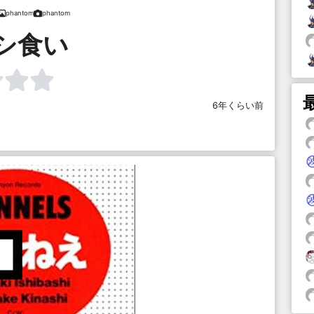
phantom
phantom
シ食い
6年くらい前