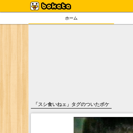
ホーム
「
スシ食いねェ
」タグのついたボケ