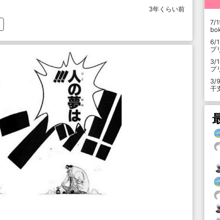
3年くらい前
7/1
b
6/
プ
3/
プ
3/
干