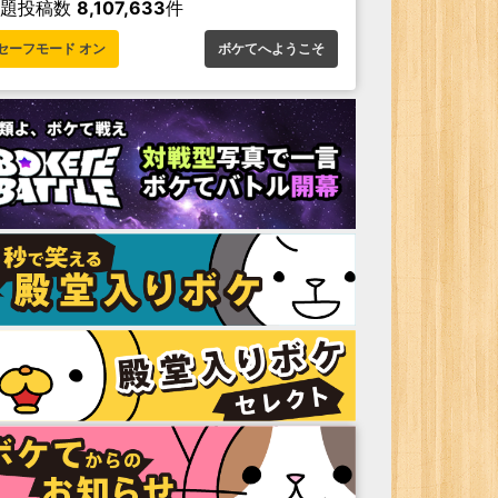
お題投稿数
8,107,633
件
セーフモード オン
ボケてへようこそ