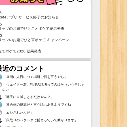
5
oketeアプリ サービス終了のお知らせ
15
リッツのお題でひとことボケて結果発表
10
リッツのお題でひと言ボケて キャンペーン
9
支でボケて2026 結果発表
最近のコメント
「
昼間に人目につく場所で何を言うやら
」
「
ウェイター君、料理の説明ってのはそういう事じゃ
ない
」
「
勝手に自滅しとるだけやん？
」
「
連合体の総称だと言う説もあるようですね
」
「
ムシされたんだ
」
「
鼠取りのベタベタに捕まっていて助かります
」