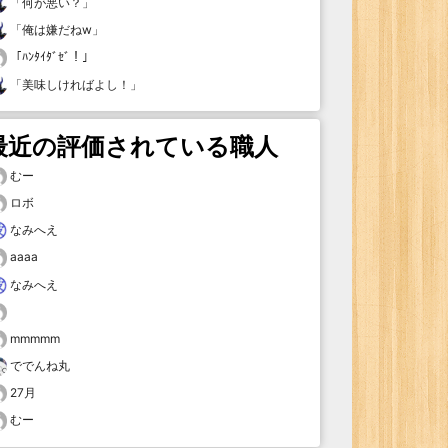
「
何が悪い？
」
「
俺は嫌だねw
」
「
ﾊﾝﾀｲﾀﾞｾﾞ！
」
「
美味しければよし！
」
最近の評価されている職人
むー
ロボ
なみへえ
aaaa
なみへえ
mmmmm
ででんね丸
27月
むー