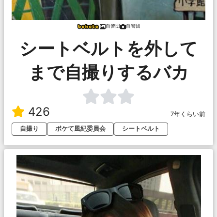
自警団
自警団
シートベルトを外して
まで自撮りするバカ
426
7年くらい前
自撮り
ボケて風紀委員会
シートベルト