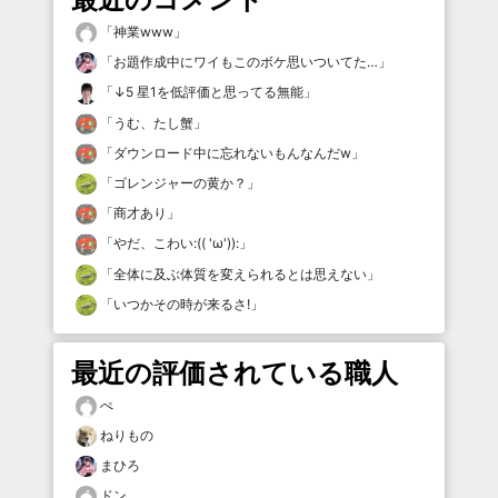
「
神業www
」
「
お題作成中にワイもこのボケ思いついてた…
」
「
↓5 星1を低評価と思ってる無能
」
「
うむ、たし蟹
」
「
ダウンロード中に忘れないもんなんだw
」
「
ゴレンジャーの黄か？
」
「
商才あり
」
「
やだ、こわい:(( 'ω')):
」
「
全体に及ぶ体質を変えられるとは思えない
」
「
いつかその時が来るさ!
」
最近の評価されている職人
ぺ
ねりもの
まひろ
ドン