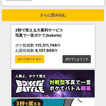
さらに読み込む
3秒で笑える大喜利サービス
写真で一言ボケて(bokete)
ボケ投稿数
115,511,748
件
お題投稿数
8,107,869
件
セーフモード オン
ボケてへようこそ