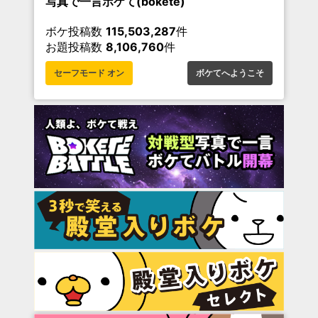
写真で一言ボケて(bokete)
ボケ投稿数
115,503,287
件
お題投稿数
8,106,760
件
セーフモード オン
ボケてへようこそ