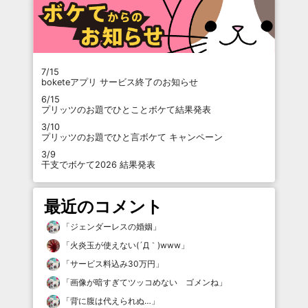
7/15
boketeアプリ サービス終了のお知らせ
6/15
プリッツのお題でひとことボケて結果発表
3/10
プリッツのお題でひと言ボケて キャンペーン
3/9
干支でボケて2026 結果発表
最近のコメント
「
ジェンダーレスの婚姻
」
「
火炎玉が使えない(´Д｀)www
」
「
サービス料込み30万円
」
「
画像が暗すぎてツッコめない ゴメンね
」
「
背に腹は代えられぬ…
」