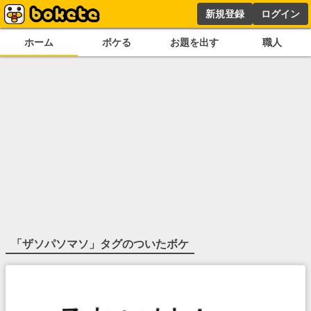
新規登録
ログイン
ホーム
ボケる
お題を出す
職人
「
ザソパソマソ
」タグのついたボケ