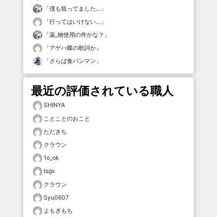
「
僕も狙ってました…
」
「
行ってはいけない…
」
「
薬_物使用の件かな？
」
「
アゲハ蝶の歌詞か
」
「
さらば食パンマン
」
最近の評価されている職人
SHINYA
ことことのおこと
ただきち
クラウン
1o_ok
tsgs
クラウン
Syu0607
よもぎもち