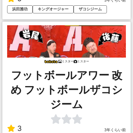
3年くらい前
浜田雅功
キングオージャー
ザコシジーム
ミスター
ミスター
フットボールアワー 改
め フットボールザコシ
ジーム
3
3年くらい前