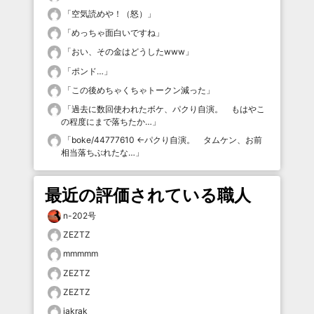
「
空気読めや！（怒）
」
「
めっちゃ面白いですね
」
「
おい、その金はどうしたwww
」
「
ポンド…
」
「
この後めちゃくちゃトークン減った
」
「
過去に数回使われたボケ、パクり自演。 もはやこ
の程度にまで落ちたか…
」
「
boke/44777610 ←パクり自演。 タムケン、お前
相当落ちぶれたな…
」
最近の評価されている職人
n-202号
ZEZTZ
mmmmm
ZEZTZ
ZEZTZ
jakrak