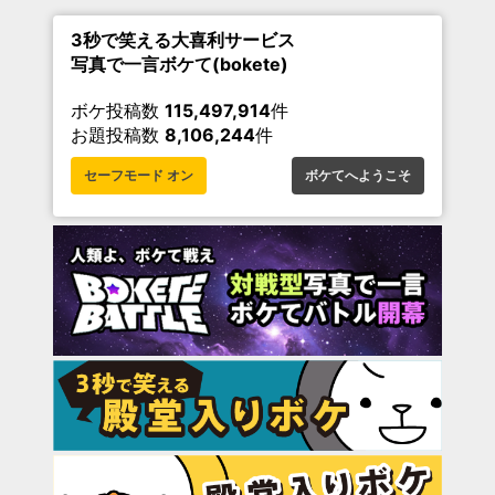
3秒で笑える大喜利サービス
写真で一言ボケて(bokete)
ボケ投稿数
115,497,914
件
お題投稿数
8,106,244
件
セーフモード オン
ボケてへようこそ