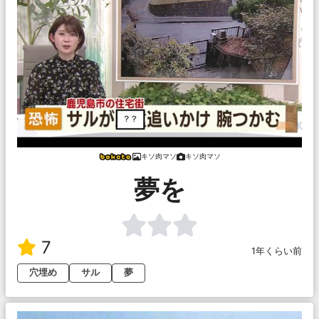
キソ肉マソ
キソ肉マソ
夢を
7
1年くらい前
穴埋め
サル
夢