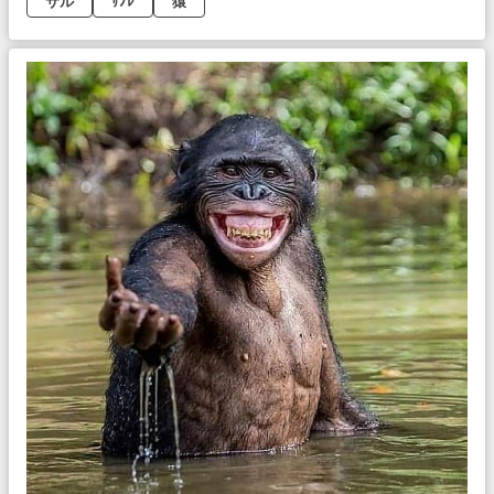
サル
ｻﾉﾚ
猿