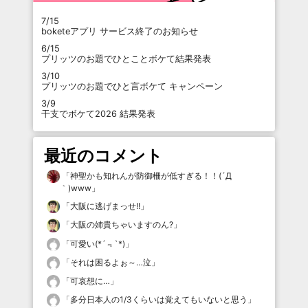
7/15
boketeアプリ サービス終了のお知らせ
6/15
プリッツのお題でひとことボケて結果発表
3/10
プリッツのお題でひと言ボケて キャンペーン
3/9
干支でボケて2026 結果発表
最近のコメント
「
神聖かも知れんが防御柵が低すぎる！！(´Д
｀)www
」
「
大阪に逃げまっせ!!
」
「
大阪の姉貴ちゃいますのん?
」
「
可愛い(*´﹃`*)
」
「
それは困るよぉ～…泣
」
「
可哀想に…
」
「
多分日本人の1/3くらいは覚えてもいないと思う
」