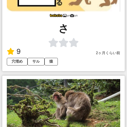
jun
jun
さ
9
2ヶ月くらい前
穴埋め
サル
猿