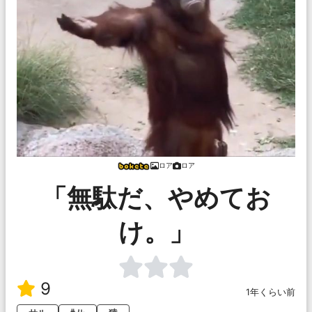
ロア
ロア
「無駄だ、やめてお
け。」
9
1年くらい前