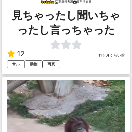
高所得者層
高所得者層
見ちゃったし聞いちゃ
ったし言っちゃった
12
11ヶ月くらい前
サル
動物
写真