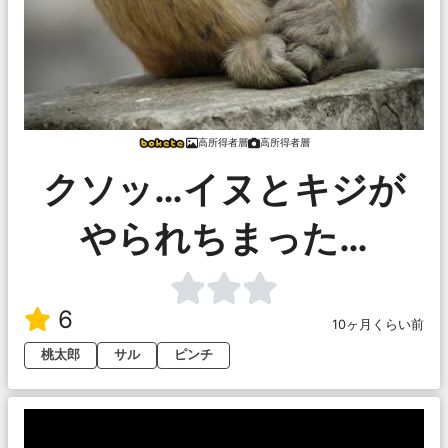
高所得者層
高所得者層
クソッ…イヌとキジが
やられちまった…
6
10ヶ月くらい前
桃太郎
サル
ピンチ