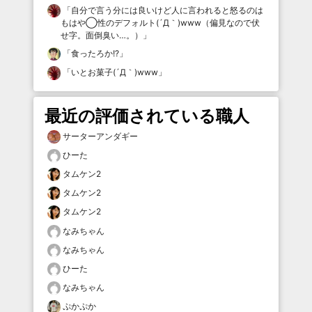
「
自分で言う分には良いけど人に言われると怒るのは
もはや◯性のデフォルト(´Д｀)www（偏見なので伏
せ字。面倒臭い…。）
」
「
食ったろか!?
」
「
いとお菓子(´Д｀)www
」
最近の評価されている職人
サーターアンダギー
ひーた
タムケン2
タムケン2
タムケン2
なみちゃん
なみちゃん
ひーた
なみちゃん
ぷかぷか