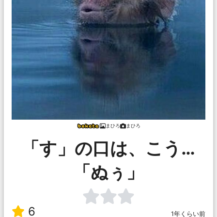
まひろ
まひろ
「す」の口は、こう…
「ぬぅ」
6
1年くらい前