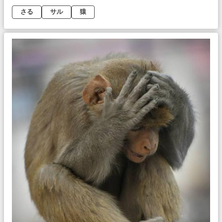
さる
サル
猿