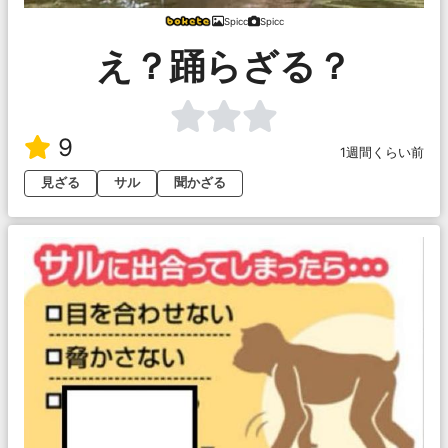
Spicc
Spicc
え？踊らざる？
9
1週間くらい前
見ざる
サル
聞かざる