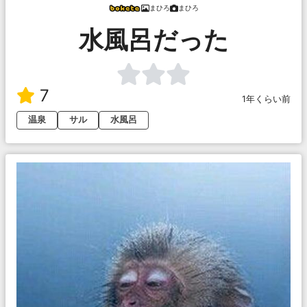
まひろ
まひろ
水風呂だった
7
1年くらい前
温泉
サル
水風呂