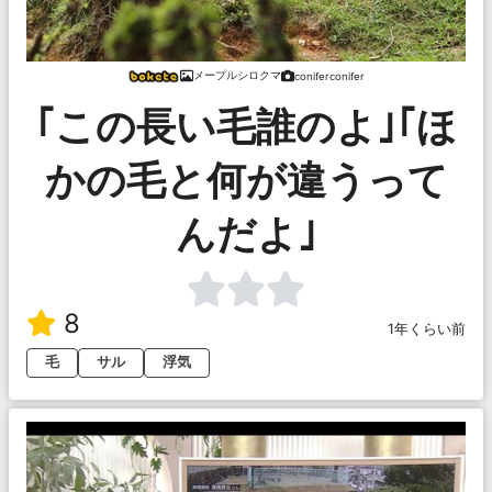
メープルシロクマ
coniferconifer
｢この長い毛誰のよ｣｢ほ
かの毛と何が違うって
んだよ｣
8
1年くらい前
毛
サル
浮気