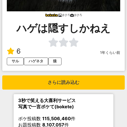
まひろ
まひろ
ハゲは隠すしかねえ
6
1年くらい前
サル
ハゲネタ
猿
さらに読み込む
3秒で笑える大喜利サービス
写真で一言ボケて(bokete)
ボケ投稿数
115,506,460
件
お題投稿数
8,107,057
件