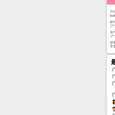
7/1
b
6/
プ
3/
プ
3/
干