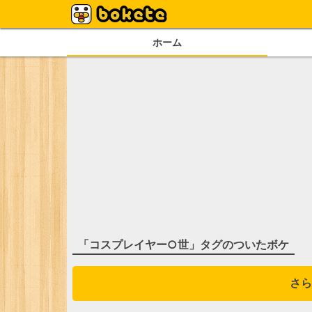
ホーム
「
コスプレイヤー○世
」タグのついたボケ
さら