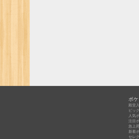
ボケ
殿堂
ピッ
人気
注目
急上
新着
セレ