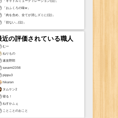
「
キャトルミューティレーション(泣)
」
「
おふくろの味w
」
「
肉を含め、全てが消しズミに(泣)
」
「
切ない…(泣)
」
最近の評価されている職人
むー
ねりもの
速攻野郎
sasami2356
pippu3
hikaran
タムケン2
寝る！
ねすかふぇ
ことことのおこと