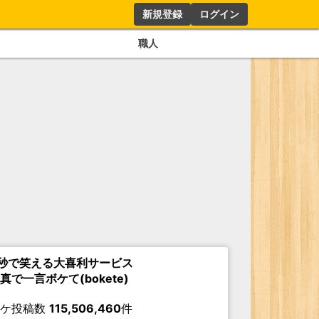
新規登録
ログイン
職人
秒で笑える大喜利サービス
真で一言ボケて(bokete)
ボケ投稿数
115,506,460
件