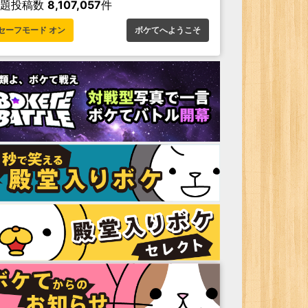
お題投稿数
8,107,057
件
セーフモード オン
ボケてへようこそ