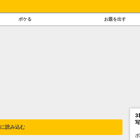
ボケる
お題を出す
3
写
に読み込む