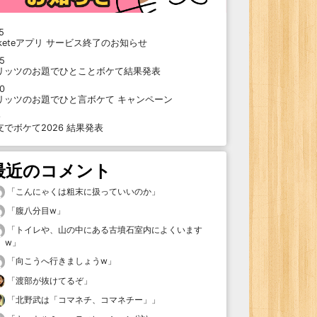
5
oketeアプリ サービス終了のお知らせ
15
リッツのお題でひとことボケて結果発表
10
リッツのお題でひと言ボケて キャンペーン
9
支でボケて2026 結果発表
最近のコメント
「
こんにゃくは粗末に扱っていいのか
」
「
腹八分目w
」
「
トイレや、山の中にある古墳石室内によくいます
w
」
「
向こうへ行きましょうw
」
「
渡部が抜けてるぞ
」
「
北野武は「コマネチ、コマネチー」
」