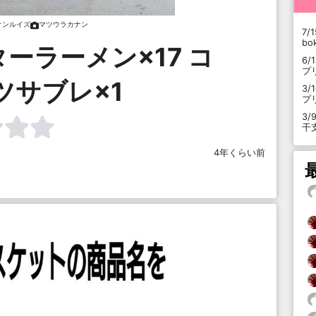
オンルイズ
マツウラカナン
7/1
b
ーラーメン×17 コ
6/
プ
ツサブレ×1
3/
プ
3/
干
4年くらい前