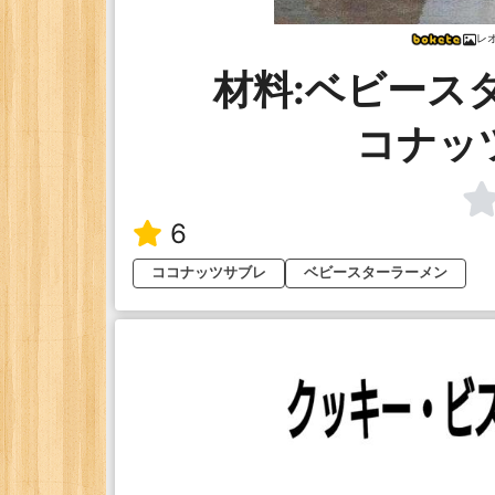
レ
材料:ベビースタ
コナッ
6
ココナッツサブレ
ベビースターラーメン