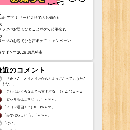
5
oketeアプリ サービス終了のお知らせ
15
リッツのお題でひとことボケて結果発表
10
リッツのお題でひと言ボケて キャンペーン
9
支でボケて2026 結果発表
最近のコメント
「
「爺さん、とうとうわからんようになってもうたん
やな」
」
「
これはいくらなんでも古すぎる！！(´Д｀)ｗｗｗ
」
「
どっちもほぼ同じ(´Д｀)ｗｗｗ
」
「
３コマ漫画！？(´Д｀)ｗｗｗ
」
「
みすぼらしい(´Д｀)ｗｗｗ
」
「
はい
」