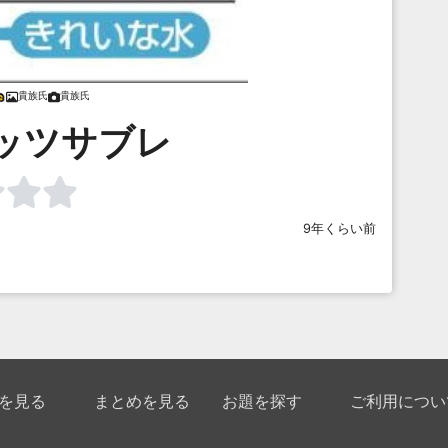
貴族氏
貴族氏
ッツサブレ
9年くらい前
を見る
まとめを見る
お題を探す
ご利用につい
入り
最新人気まとめ
新着お題
ボケてについて
クアップボケ
セレクトまとめ
人気お題
使い方