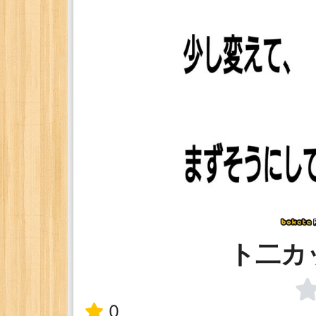
ト二カ
0