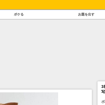
ボケる
お題を出す
3
写