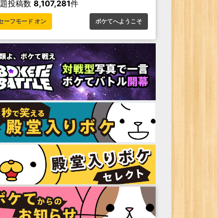
お題投稿数
8,107,281
件
セーフモード オン
ボケてへようこそ