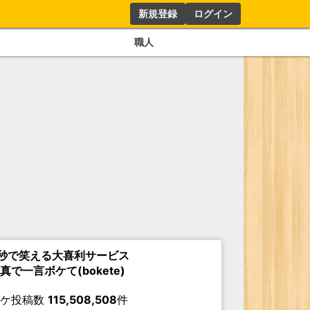
新規登録
ログイン
職人
秒で笑える大喜利サービス
真で一言ボケて(bokete)
ボケ投稿数
115,508,508
件