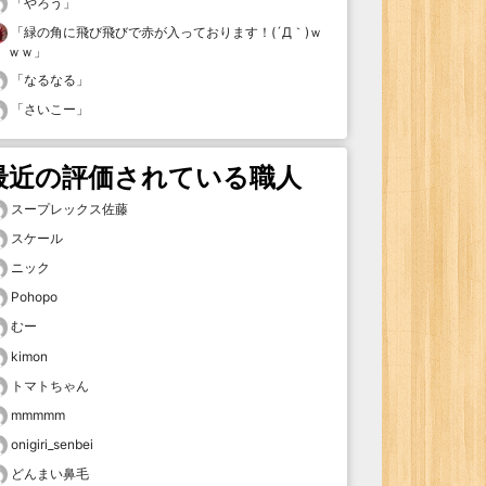
「
やろう
」
「
緑の角に飛び飛びで赤が入っております！(´Д｀)ｗ
ｗｗ
」
「
なるなる
」
「
さいこー
」
最近の評価されている職人
スープレックス佐藤
スケール
ニック
Pohopo
むー
kimon
トマトちゃん
mmmmm
onigiri_senbei
どんまい鼻毛