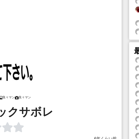
良々マン
良々マン
ックサボレ
6年くらい前