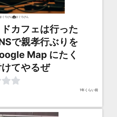
まぐろびん
まぐろびん
イドカフェは行った
NSで親孝行ぶりを
gle Map にたく
付けてやるぜ
1年くらい前