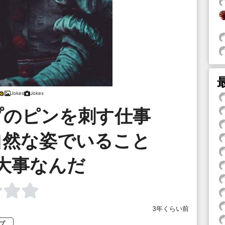
Jokes
Jokes
プのピンを刺す仕事
自然な姿でいること
大事なんだ
3年くらい前
プ