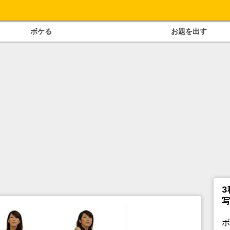
ボケる
お題を出す
3
写