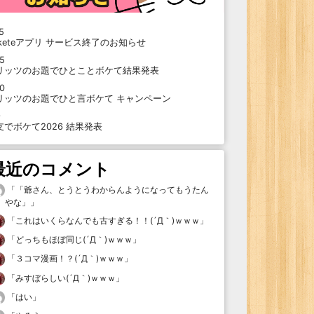
5
oketeアプリ サービス終了のお知らせ
15
リッツのお題でひとことボケて結果発表
10
リッツのお題でひと言ボケて キャンペーン
9
支でボケて2026 結果発表
最近のコメント
「
「爺さん、とうとうわからんようになってもうたん
やな」
」
「
これはいくらなんでも古すぎる！！(´Д｀)ｗｗｗ
」
「
どっちもほぼ同じ(´Д｀)ｗｗｗ
」
「
３コマ漫画！？(´Д｀)ｗｗｗ
」
「
みすぼらしい(´Д｀)ｗｗｗ
」
「
はい
」