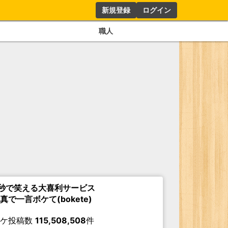
新規登録
ログイン
職人
秒で笑える大喜利サービス
真で一言ボケて(bokete)
ボケ投稿数
115,508,508
件