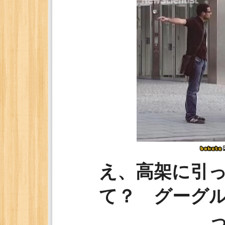
え、高架に引
て？ グーグ