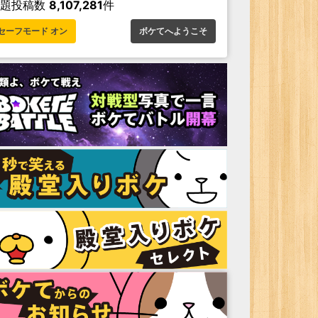
お題投稿数
8,107,281
件
セーフモード オン
ボケてへようこそ