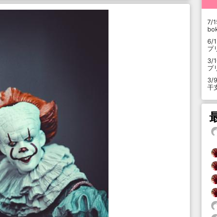
7/1
b
6/
プ
3/
プ
3/
干