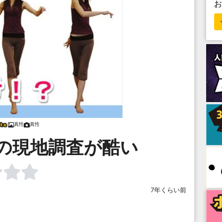
真性
真性
ap の現地調査が酷い
7年くらい前