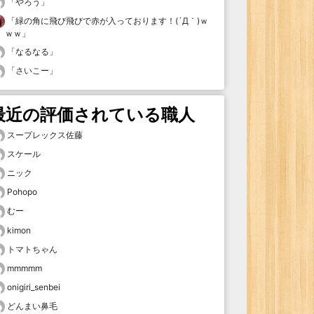
「
やろう
」
「
緑の角に飛び飛びで赤が入っております！(´Д｀)ｗ
ｗｗ
」
「
なるなる
」
「
さいこー
」
最近の評価されている職人
スープレックス佐藤
スケール
ニック
Pohopo
むー
kimon
トマトちゃん
mmmmm
onigiri_senbei
どんまい鼻毛