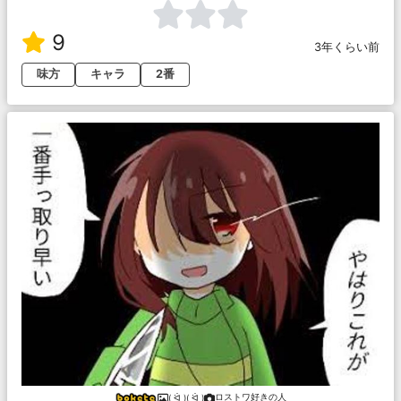
9
3年くらい前
味方
キャラ
2番
ロストワ好きの人
( ᐛ )( ᐛ )