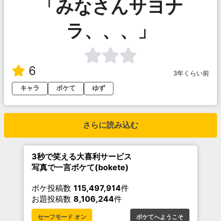
「みなさんサヨナ
ラ、、、」
6
3年くらい前
キャラ
ボケて
ゆず
さらに読み込む
3秒で笑える大喜利サービス
写真で一言ボケて(bokete)
ボケ投稿数
115,497,914
件
お題投稿数
8,106,244
件
セーフモード オン
ボケてへようこそ