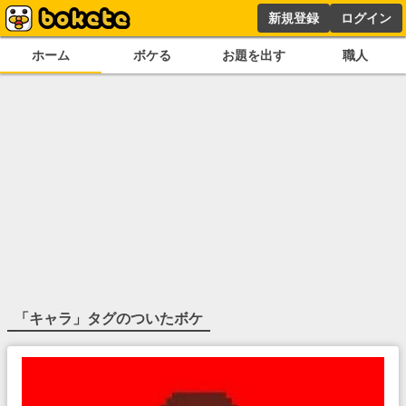
新規登録
ログイン
ホーム
ボケる
お題を出す
職人
「
キャラ
」タグのついたボケ