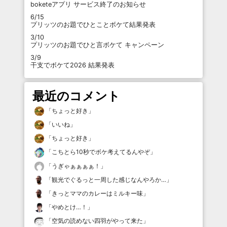
boketeアプリ サービス終了のお知らせ
6/15
プリッツのお題でひとことボケて結果発表
3/10
プリッツのお題でひと言ボケて キャンペーン
3/9
干支でボケて2026 結果発表
最近のコメント
「
ちょっと好き
」
「
いいね
」
「
ちょっと好き
」
「
こちとら10秒でボケ考えてるんやぞ
」
「
うぎゃぁぁぁぁ！
」
「
観光でぐるっと一周した感じなんやろか…
」
「
きっとママのカレーはミルキー味
」
「
やめとけ…！
」
「
空気の読めない四羽がやって来た
」