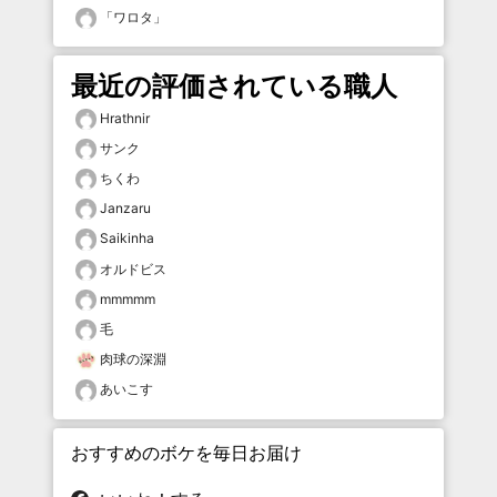
「
ワロタ
」
最近の評価されている職人
Hrathnir
サンク
ちくわ
Janzaru
Saikinha
オルドビス
mmmmm
毛
肉球の深淵
あいこす
おすすめのボケを毎日お届け