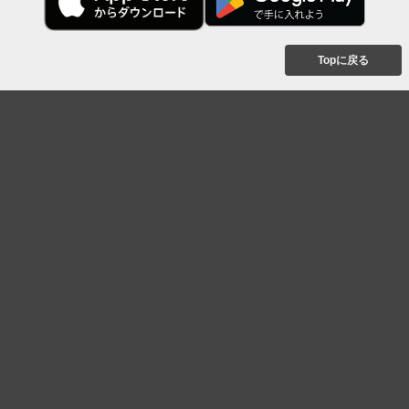
Topに戻る
ボケを見る
まとめを見る
お題を探す
殿堂入り
最新人気まとめ
新着お題
ピックアップボケ
セレクトまとめ
人気お題
人気ボケ
セレクトお題
注目ボケ
人気タグ
急上昇ボケ
新着ボケ
セレクト
タグ
ご利用について
ボケてについて
使い方
利用規約
よくある質問
クッキーの利用について
お問い合わせ