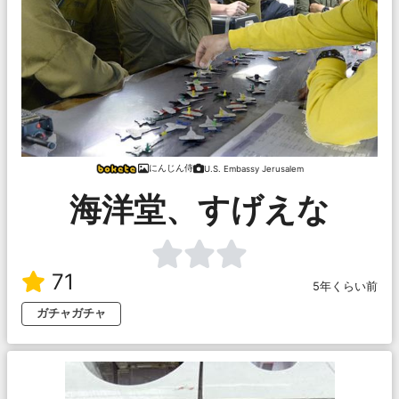
にんじん侍
U.S. Embassy Jerusalem
海洋堂、すげえな
71
5年くらい前
ガチャガチャ