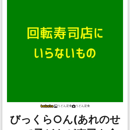
うどん定食
うどん定食
びっくら○ん(あれのせ