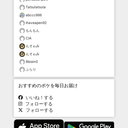
Tatsutatsuta
abccc666
ihaveapen92
もんもん
CIA
んそゎみ
んそゎみ
6brainS
ふらり
おすすめのボケを毎日お届け
いいね！する
フォローする
フォローする