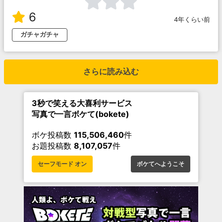
6
4年くらい前
ガチャガチャ
さらに読み込む
3秒で笑える大喜利サービス
写真で一言ボケて(bokete)
ボケ投稿数
115,506,460
件
お題投稿数
8,107,057
件
セーフモード オン
ボケてへようこそ