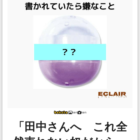
ken
ken
「田中さんへ これ全