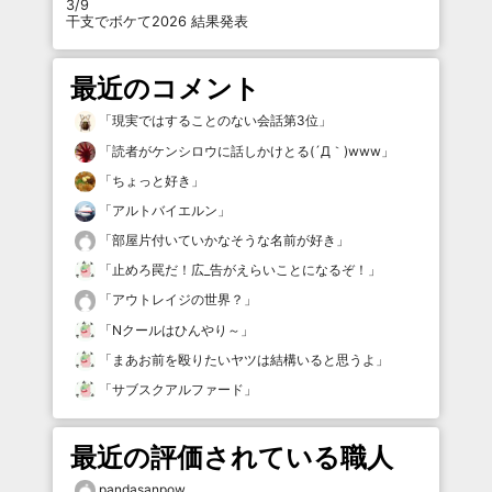
3/9
干支でボケて2026 結果発表
最近のコメント
「
現実ではすることのない会話第3位
」
「
読者がケンシロウに話しかけとる(´Д｀)www
」
「
ちょっと好き
」
「
アルトバイエルン
」
「
部屋片付いていかなそうな名前が好き
」
「
止めろ罠だ！広_告がえらいことになるぞ！
」
「
アウトレイジの世界？
」
「
Nクールはひんやり～
」
「
まあお前を殴りたいヤツは結構いると思うよ
」
「
サブスクアルファード
」
最近の評価されている職人
pandasanpow