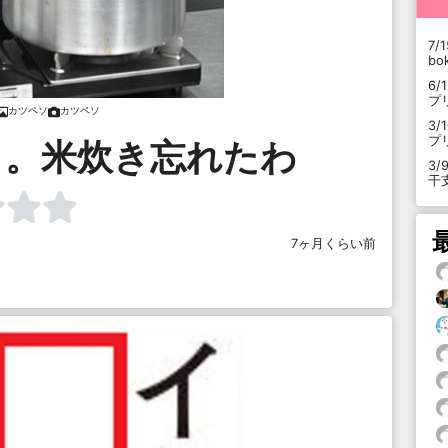
7/1
b
6/
プ
カツペソ
カツペソ
3/
プ
、。米炊き忘れたわ
3/
干
7ヶ月くらい前