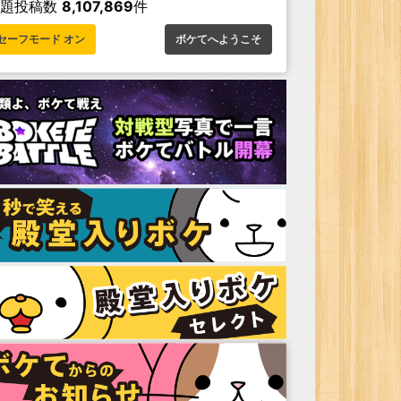
お題投稿数
8,107,869
件
セーフモード オン
ボケてへようこそ