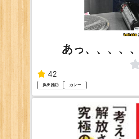
あっ、、、、
42
浜田雅功
カレー