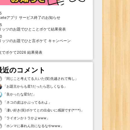
5
oketeアプリ サービス終了のお知らせ
15
リッツのお題でひとことボケて結果発表
10
リッツのお題でひと言ボケて キャンペーン
9
支でボケて2026 結果発表
最近のコメント
「
同じこと考えてる人いた(笑)先越されて悔し
」
「
お題主からも星1だったら悲しくなる
」
「
良かったな星5だ
」
「
ネコの皮はかぶってるわよ
」
「
凄い好き(笑)ボケてとの出会いに感謝です(*^^*)
」
「
ライオンかトラかよwww
」
「
ホンマに暴れん坊になるなやwww
」