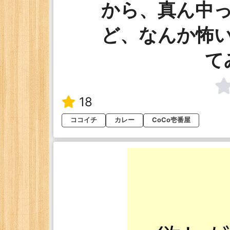
から、真ん中
ど、なんか怖
て
18
ココイチ
カレー
CoCo壱番屋