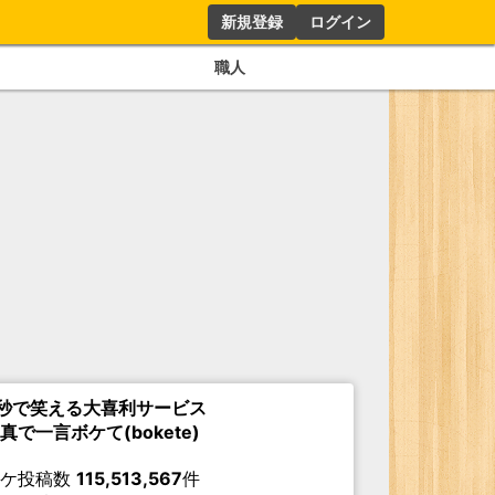
新規登録
ログイン
職人
秒で笑える大喜利サービス
真で一言ボケて(bokete)
ボケ投稿数
115,513,567
件