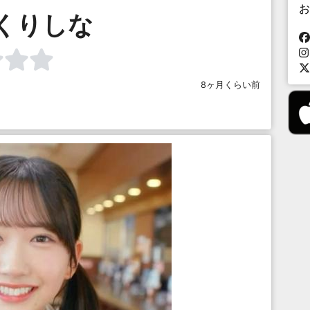
お
くりしな
8ヶ月くらい前