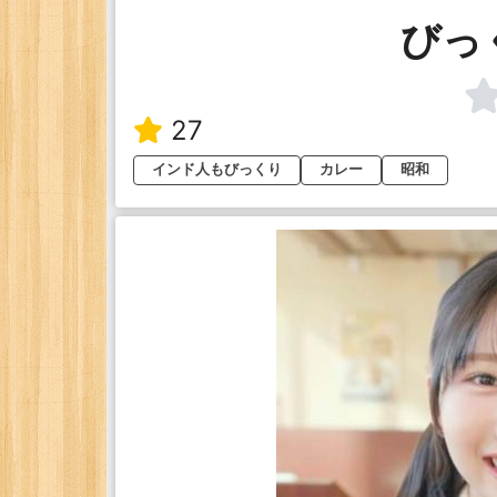
びっ
27
インド人もびっくり
カレー
昭和