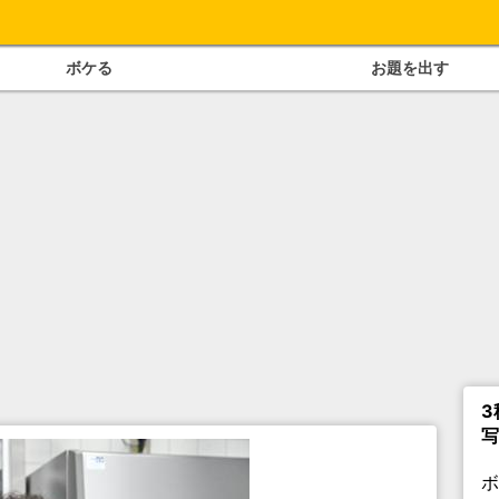
ボケる
お題を出す
3
写