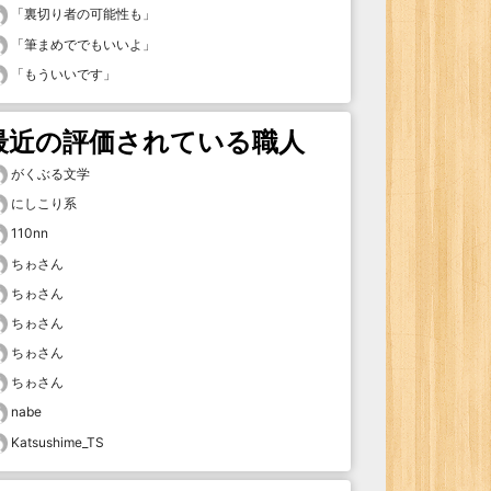
「
裏切り者の可能性も
」
「
筆まめででもいいよ
」
「
もういいです
」
最近の評価されている職人
がくぶる文学
にしこり系
110nn
ちゎさん
ちゎさん
ちゎさん
ちゎさん
ちゎさん
nabe
Katsushime_TS