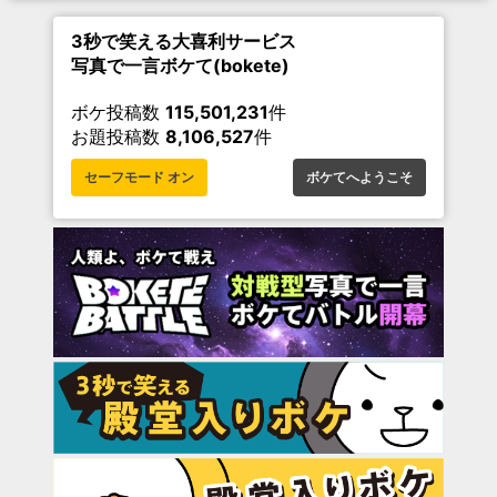
3秒で笑える大喜利サービス
写真で一言ボケて(bokete)
ボケ投稿数
115,501,231
件
お題投稿数
8,106,527
件
セーフモード オン
ボケてへようこそ