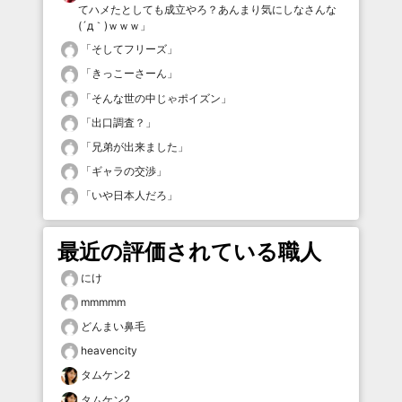
てハメたとしても成立やろ？あんまり気にしなさんな
(´д｀)ｗｗｗ
」
「
そしてフリーズ
」
「
きっこーさーん
」
「
そんな世の中じゃポイズン
」
「
出口調査？
」
「
兄弟が出来ました
」
「
ギャラの交渉
」
「
いや日本人だろ
」
最近の評価されている職人
にけ
mmmmm
どんまい鼻毛
heavencity
タムケン2
タムケン2