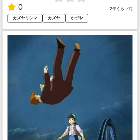
0
2年くらい前
カズヤミシマ
カズヤ
かずや