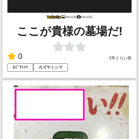
microSD
microSD
ここが貴様の墓場だ!
0
2年くらい前
ｶｽﾞﾔﾐｼﾏ
カズヤミシマ