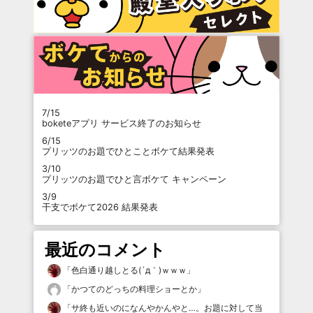
7/15
boketeアプリ サービス終了のお知らせ
6/15
プリッツのお題でひとことボケて結果発表
3/10
プリッツのお題でひと言ボケて キャンペーン
3/9
干支でボケて2026 結果発表
最近のコメント
「
色白通り越しとる(´д｀)ｗｗｗ
」
「
かつてのどっちの料理ショーとか
」
「
サ終も近いのになんやかんやと…。お題に対して当