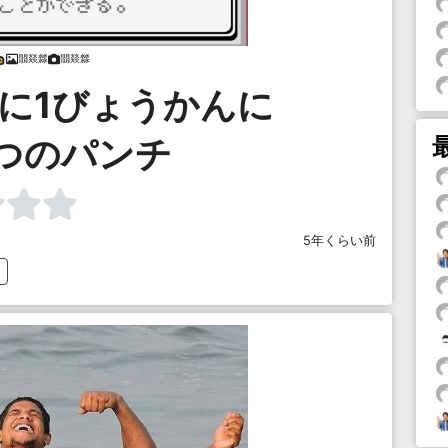
朤燚㵘
朤燚㵘
に1びょうかんに
ぱつのパンチ
5年くらい前