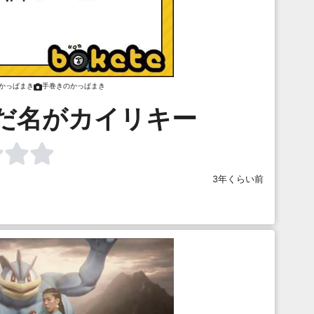
かっぱまき
手巻きのかっぱまき
だ名がカイリキー
3年くらい前