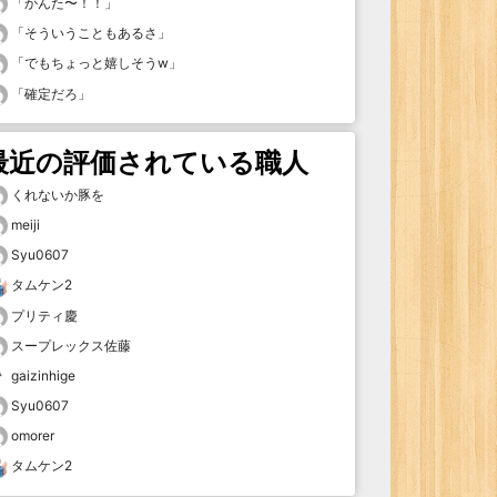
「
かんた〜！！
」
「
そういうこともあるさ
」
「
でもちょっと嬉しそうw
」
「
確定だろ
」
最近の評価されている職人
くれないか豚を
meiji
Syu0607
タムケン2
プリティ慶
スープレックス佐藤
gaizinhige
Syu0607
omorer
タムケン2