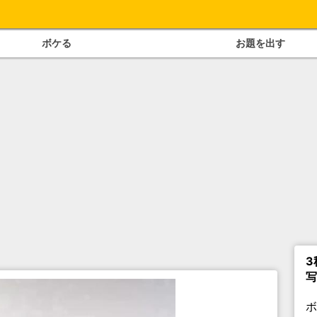
ボケる
お題を出す
3
写