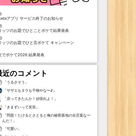
5
oketeアプリ サービス終了のお知らせ
15
リッツのお題でひとことボケて結果発表
10
リッツのお題でひと言ボケて キャンペーン
9
支でボケて2026 結果発表
最近のコメント
「
うるさそう
」
「
サザエもタラも干物やな〜♪
」
「
戻ってきたんか！頑張れよ！
」
「
きまずいって笑笑
」
「
問題！たけるとさとると俺の秘密基地の合言葉なー
んだ！
」
「
可愛い
」