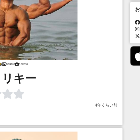
お
hakata
hakata
イリキー
4年くらい前