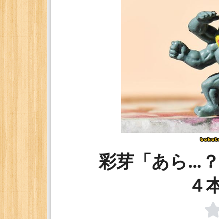
彩芽「あら…
４