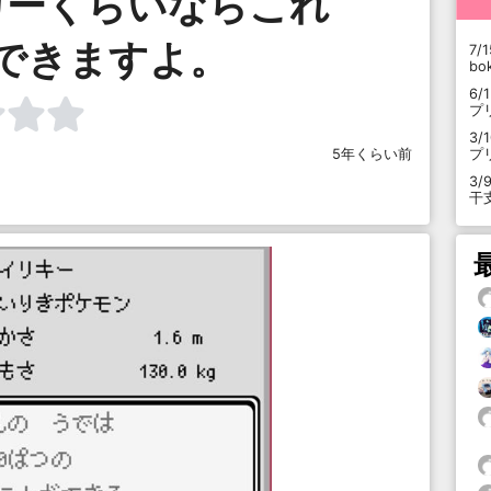
カーくらいならこれ
できますよ。
7/1
b
6/
プ
3/
5年くらい前
プ
3/
干