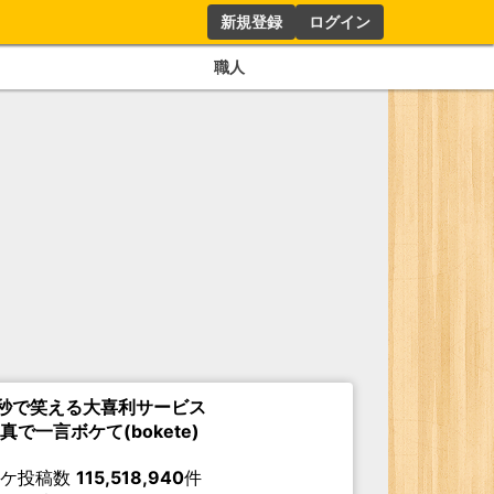
新規登録
ログイン
職人
秒で笑える大喜利サービス
真で一言ボケて(bokete)
ボケ投稿数
115,518,940
件