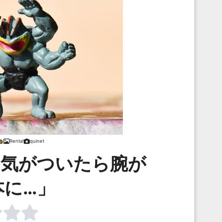
Renta!
quinet
？気がついたら腕が
本に…」