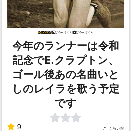
ぱるんぱるん
ぱるんぱるん
今年のランナーは令和
記念でE.クラプトン、
ゴール後あの名曲いと
しのレイラを歌う予定
です
9
7年くらい前