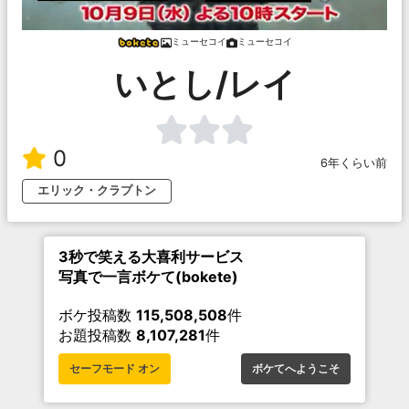
ミューセコイ
ミューセコイ
いとし/レイ
0
6年くらい前
エリック・クラプトン
3秒で笑える大喜利サービス
写真で一言ボケて(bokete)
ボケ投稿数
115,508,508
件
お題投稿数
8,107,281
件
セーフモード オン
ボケてへようこそ