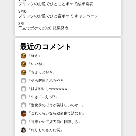
プリッツのお題でひとことボケて結果発表
3/10
プリッツのお題でひと言ボケて キャンペーン
3/9
干支でボケて2026 結果発表
最近のコメント
「
好き
」
「
いいね
」
「
ちょっと好き
」
「
そら解雇されるやろ
」
「
はよ戦いけwwwwww
」
「
生きて…えっ!?
」
「
進化前のほうが美味しいのか…
」
「
これくらいなら致命傷で済むぜ
」
「
将軍やめて抜刀斎に転職しろ
」
「
ねりものさんだ笑
」