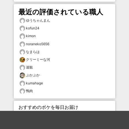
最近の評価されている職人
ゆうちゃんまん
kofun24
kimon
noraneko5656
なまらは
クリーミーな河
達観
ぷかぷか
kumahage
鴨肉
おすすめのボケを毎日お届け
いいね！する
フォローする