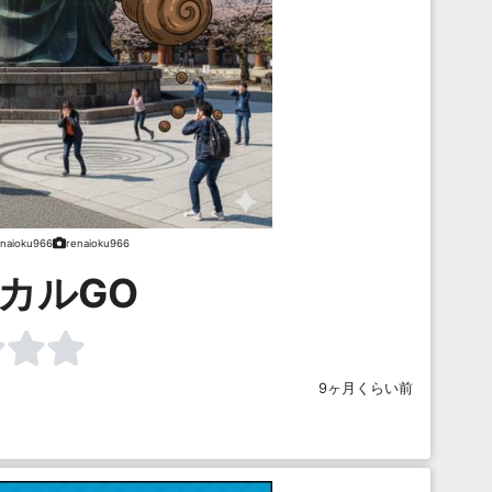
enaioku966
renaioku966
カルGO
9ヶ月くらい前