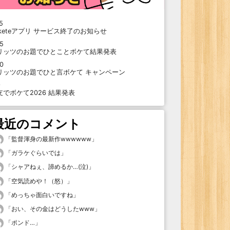
5
oketeアプリ サービス終了のお知らせ
15
リッツのお題でひとことボケて結果発表
10
リッツのお題でひと言ボケて キャンペーン
9
支でボケて2026 結果発表
最近のコメント
「
監督渾身の最新作wwwwww
」
「
ガラケぐらいでは
」
「
シャアねぇ、諦めるか…(泣)
」
「
空気読めや！（怒）
」
「
めっちゃ面白いですね
」
「
おい、その金はどうしたwww
」
「
ポンド…
」