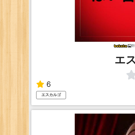
空
エ
6
エスカルゴ