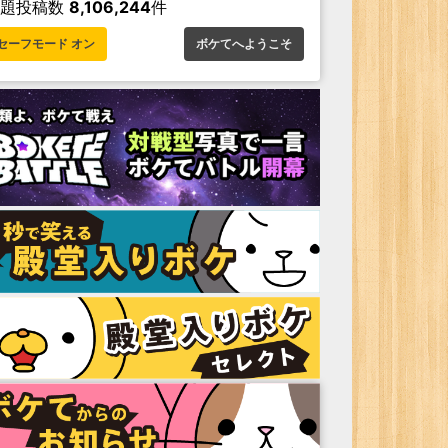
お題投稿数
8,106,244
件
セーフモード オン
ボケてへようこそ