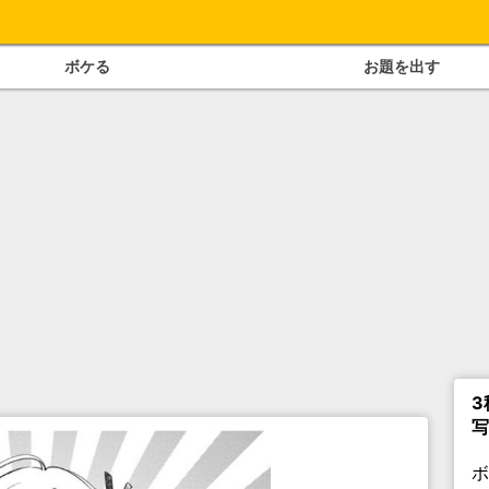
ボケる
お題を出す
3
写