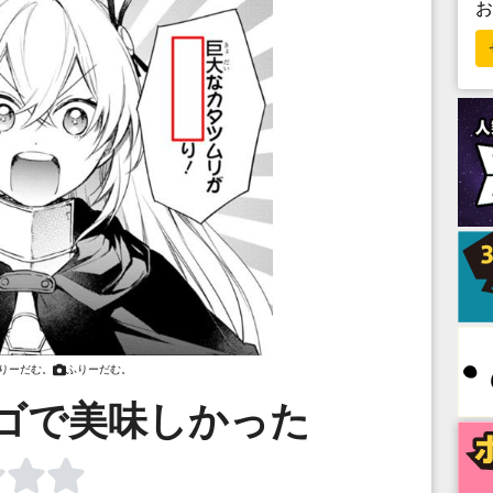
りーだむ。
ふりーだむ。
ゴで美味しかった