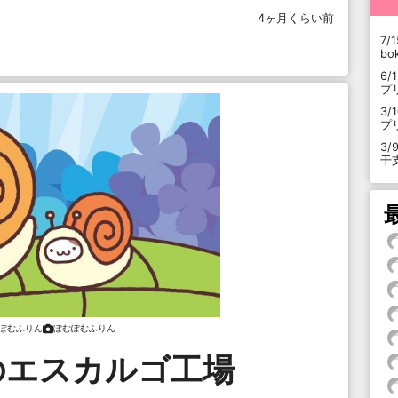
4ヶ月くらい前
7/1
b
6/
プ
3/
プ
3/
干
ぽむふりん
ぽむぽむふりん
のエスカルゴ工場