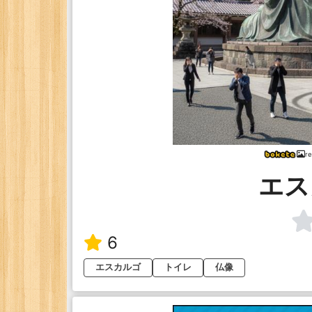
r
エス
6
エスカルゴ
トイレ
仏像