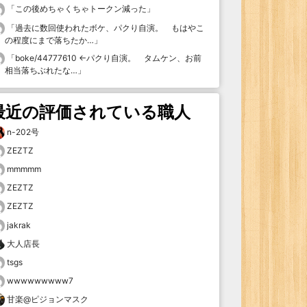
「
この後めちゃくちゃトークン減った
」
「
過去に数回使われたボケ、パクり自演。 もはやこ
の程度にまで落ちたか…
」
「
boke/44777610 ←パクり自演。 タムケン、お前
相当落ちぶれたな…
」
最近の評価されている職人
n-202号
ZEZTZ
mmmmm
ZEZTZ
ZEZTZ
jakrak
大人店長
tsgs
wwwwwwwww7
甘楽@ピジョンマスク