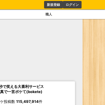
新規登録
ログイン
職人
秒で笑える大喜利サービス
真で一言ボケて(bokete)
ボケ投稿数
115,497,914
件