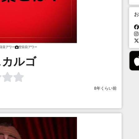
お
目目アワー
空目目アワー
スカルゴ
8年くらい前