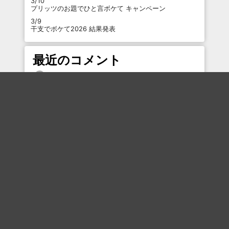
3/10
プリッツのお題でひと言ボケて キャンペーン
3/9
干支でボケて2026 結果発表
最近のコメント
「
やっちゃえ
」
「
夫っと、
」
「
はいっ
」
「
噛みちぎる
」
「
フリテンやなあ
」
「
うちのカーちゃんがこれ。
」
「
いいね
」
「
も
」
「
お前は豆腐の何なんだw
」
「
ほい！
」