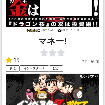
お題主カムピーII
お題主カムピーII
マネー!
15
3年くらい前
あほ
インベスターＺ
ばか