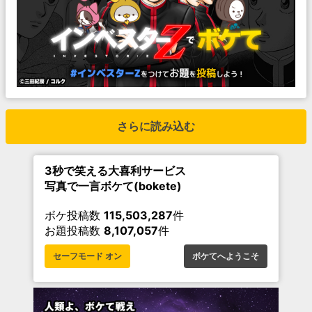
さらに読み込む
3秒で笑える大喜利サービス
写真で一言ボケて(bokete)
ボケ投稿数
115,503,287
件
お題投稿数
8,107,057
件
セーフモード オン
ボケてへようこそ