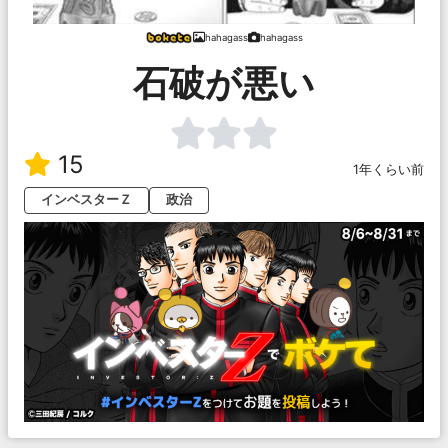
hahagass
hahagass
石破が悪い
15
1年くらい前
インベスターＺ
政治