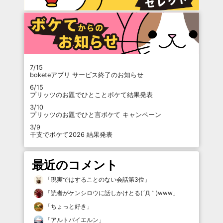
7/15
boketeアプリ サービス終了のお知らせ
6/15
プリッツのお題でひとことボケて結果発表
3/10
プリッツのお題でひと言ボケて キャンペーン
3/9
干支でボケて2026 結果発表
最近のコメント
「
現実ではすることのない会話第3位
」
「
読者がケンシロウに話しかけとる(´Д｀)www
」
「
ちょっと好き
」
「
アルトバイエルン
」