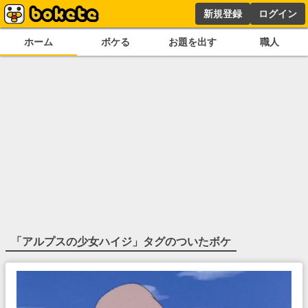
新規登録
ログイン
ホーム
ボケる
お題を出す
職人
「
アルプスの少女ハイジ
」タグのついたボケ