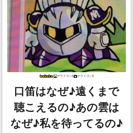
マライゴン5
マライゴン5
口笛はなぜ♪遠くまで
聴こえるの♪あの雲は
なぜ♪私を待ってるの♪