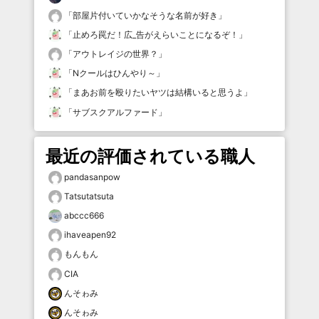
「
部屋片付いていかなそうな名前が好き
」
「
止めろ罠だ！広_告がえらいことになるぞ！
」
「
アウトレイジの世界？
」
「
Nクールはひんやり～
」
「
まあお前を殴りたいヤツは結構いると思うよ
」
「
サブスクアルファード
」
最近の評価されている職人
pandasanpow
Tatsutatsuta
abccc666
ihaveapen92
もんもん
CIA
んそゎみ
んそゎみ