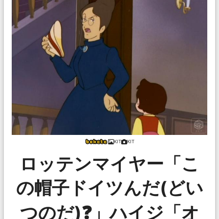
KIT
KIT
ロッテンマイヤー「こ
の帽子ドイツんだ(どい
つのだ)❓️」ハイジ「オ