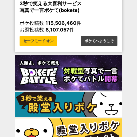
3秒で笑える大喜利サービス
写真で一言ボケて(bokete)
ボケ投稿数
115,506,460
件
お題投稿数
8,107,057
件
セーフモード オン
ボケてへようこそ