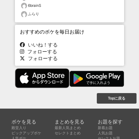
6brainS
ふらり
おすすめのボケを毎日お届け
いいね！する
フォローする
フォローする
Topに戻る
ボケを見る
まとめを見る
お題を探す
殿堂入り
最新人気まとめ
新着お題
ピックアップボケ
セレクトまとめ
人気お題
人気ボケ
セレクトお題