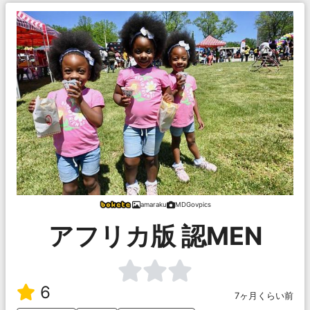
amaraku
MDGovpics
アフリカ版 認MEN
6
7ヶ月くらい前