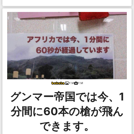
Y.M
Y.M
グンマー帝国では今、1
分間に60本の槍が飛ん
できます。