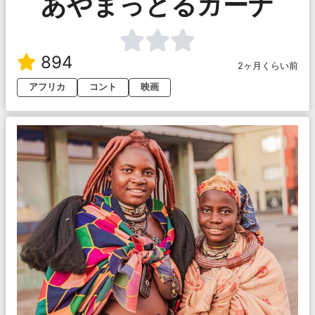
あやまっとるガーナ
894
2ヶ月くらい前
アフリカ
コント
映画