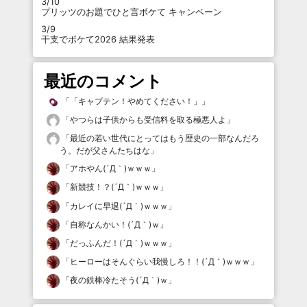
3/10
プリッツのお題でひと言ボケて キャンペーン
3/9
干支でボケて2026 結果発表
最近のコメント
「
「キャプテン！やめてください！」
」
「
やつらは子供からも受信料を取る極悪人よ
」
「
最近の若い世代にとってはもう歴史の一部なんだろ
う。だが父さんたちはな
」
「
アホやん(´Д｀)ｗｗｗ
」
「
新競技！？(´Д｀)ｗｗｗ
」
「
カレイに早退(´Д｀)ｗｗｗ
」
「
自称なんかい！(´Д｀)ｗ
」
「
だっふんだ！(´Д｀)ｗｗｗ
」
「
ヒーローはそんぐらい我慢しろ！！(´Д｀)ｗｗｗ
」
「
夜の鉄棒冷たそう(´Д｀)ｗ
」