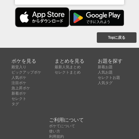
Topに戻る
ボケを見る
まとめを見る
お題を探す
殿堂入り
最新人気まとめ
新着お題
ピックアップボケ
セレクトまとめ
人気お題
人気ボケ
セレクトお題
注目ボケ
人気タグ
急上昇ボケ
新着ボケ
セレクト
タグ
ご利用について
ボケてについて
使い方
利用規約