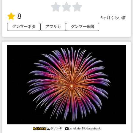
8
6ヶ月くらい前
グンマーネタ
アフリカ
グンマー帝国
ポリンキー
ccnull.de Bilddatenbank