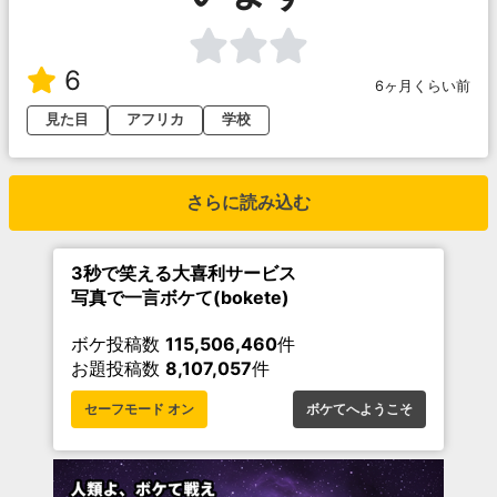
6
6ヶ月くらい前
見た目
アフリカ
学校
さらに読み込む
3秒で笑える大喜利サービス
写真で一言ボケて(bokete)
ボケ投稿数
115,506,460
件
お題投稿数
8,107,057
件
セーフモード オン
ボケてへようこそ