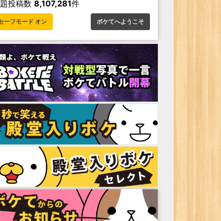
お題投稿数
8,107,281
件
セーフモード オン
ボケてへようこそ