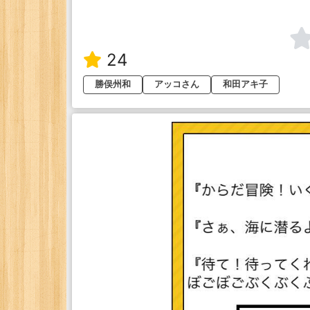
24
勝俣州和
アッコさん
和田アキ子