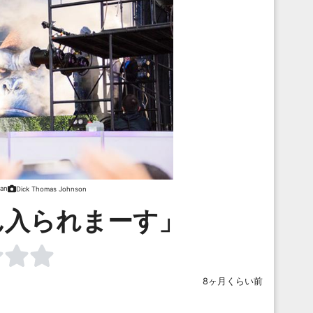
an
Dick Thomas Johnson
ん入られまーす」
8ヶ月くらい前