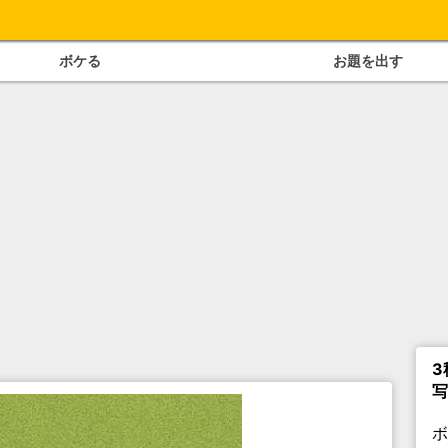
ボケる
お題を出す
3
写