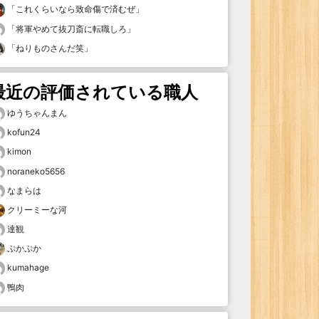
「
これくらいなら致命傷で済むぜ
」
「
将軍やめて抜刀斎に転職しろ
」
「
ねりものさんだ笑
」
最近の評価されている職人
ゆうちゃんまん
kofun24
kimon
noraneko5656
なまらは
クリーミーな河
達観
ぷかぷか
kumahage
鴨肉