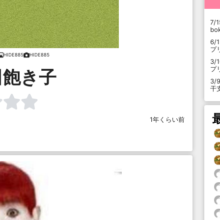
7/1
b
6/
プ
HIDE885
HIDE885
3/
プ
田飽き子
3/
干
1年くらい前