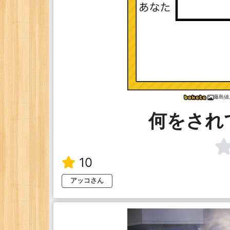
藤島値
何をされ
10
アッコさん