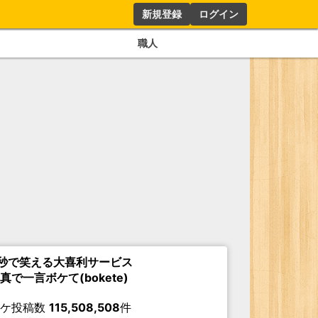
新規登録
ログイン
職人
秒で笑える大喜利サービス
真で一言ボケて(bokete)
ボケ投稿数
115,508,508
件