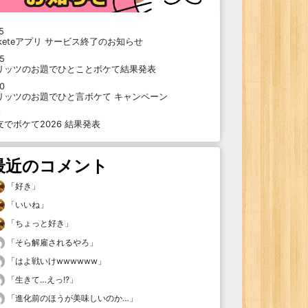
5
oketeアプリ サービス終了のお知らせ
15
リッツのお題でひとことボケて結果発表
10
リッツのお題でひと言ボケて キャンペーン
9
支でボケて2026 結果発表
最近のコメント
「
好き
」
「
いいね
」
「
ちょっと好き
」
「
そら解雇されるやろ
」
「
はよ戦いけwwwwww
」
「
生きて…えっ!?
」
「
進化前のほうが美味しいのか…
」