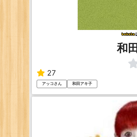
和
27
アッコさん
和田アキ子