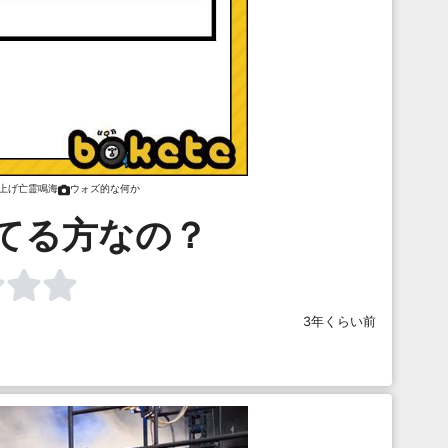
上げ亡霊鳴海
ウォズ的な何か
てる方なの？
3年くらい前