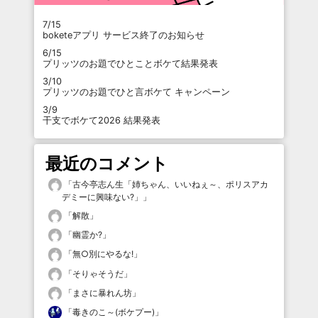
7/15
boketeアプリ サービス終了のお知らせ
6/15
プリッツのお題でひとことボケて結果発表
3/10
プリッツのお題でひと言ボケて キャンペーン
3/9
干支でボケて2026 結果発表
最近のコメント
「
古今亭志ん生「姉ちゃん、いいねぇ～、ポリスアカ
デミーに興味ない?」
」
「
解散
」
「
幽霊か?
」
「
無○別にやるな!
」
「
そりゃそうだ
」
「
まさに暴れん坊
」
「
毒きのこ～(ボケプー)
」