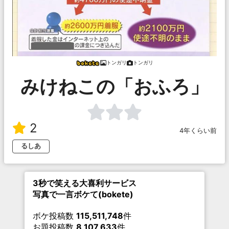
トンガリ
トンガリ
みけねこの「おふろ」
2
4年くらい前
るしあ
3秒で笑える大喜利サービス
写真で一言ボケて(bokete)
ボケ投稿数
115,511,748
件
お題投稿数
8,107,633
件