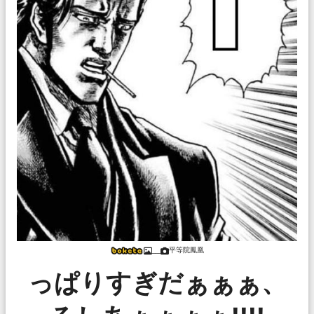
平等院鳳凰
___
っぱりすぎだぁぁぁ、