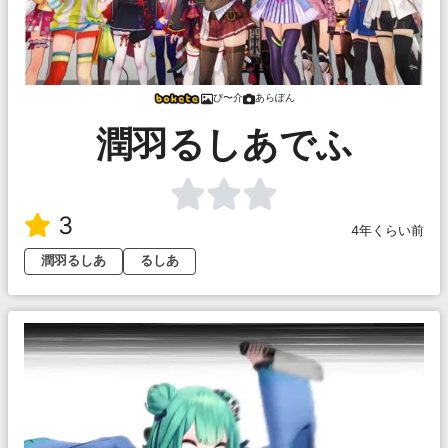
ぴ〜介
あらぽん
潤羽るしあでふ
3
4年くらい前
潤羽るしあ
るしあ