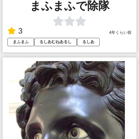
まふまふで除隊
3
4年くらい前
まふまふ
るしあむねあるし
るしあ