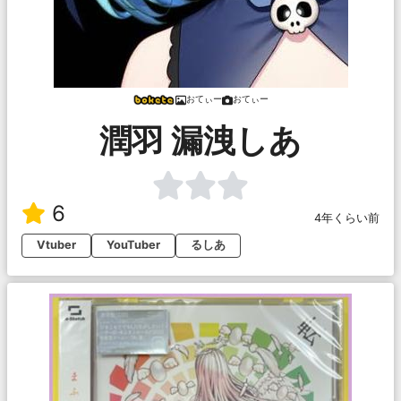
おてぃー
おてぃー
潤羽 漏洩しあ
6
4年くらい前
Vtuber
YouTuber
るしあ