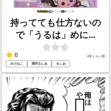
あくしお
あくしお
持ってても仕方ないの
で「うるは」めに…
6
4年くらい前
みけねこ
潤羽るしあ
るしあ