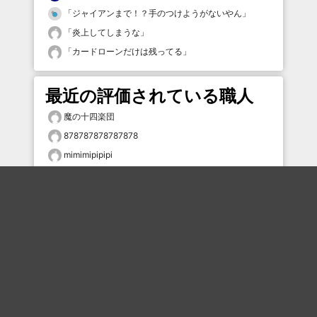
「
ジャイアンまで！？手のつけようがないやん
」
「
炎上してしまうな
」
「
カードローンだけは残ってる
」
最近の評価されている職人
魔の十四楽団
878787878787878
mimimipipipi
ふらり
8938iwako
なかしゅう
なっくるさん
むろぼ
〒^^
くれないか豚を