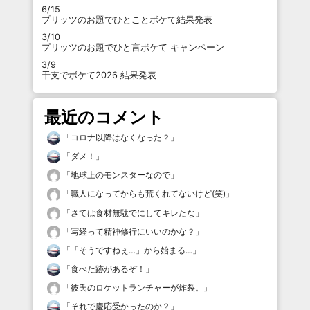
6/15
プリッツのお題でひとことボケて結果発表
3/10
プリッツのお題でひと言ボケて キャンペーン
3/9
干支でボケて2026 結果発表
最近のコメント
「
コロナ以降はなくなった？
」
「
ダメ！
」
「
地球上のモンスターなので
」
「
職人になってからも荒くれてないけど(笑)
」
「
さては食材無駄でにしてキレたな
」
「
写経って精神修行にいいのかな？
」
「
「そうですねぇ…」から始まる…
」
「
食べた跡があるぞ！
」
「
彼氏のロケットランチャーが炸裂。
」
「
それで慶応受かったのか？
」