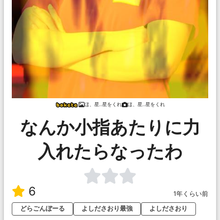
ほ、星..星をくれ
ほ、星..星をくれ
なんか小指あたりに力
入れたらなったわ
6
1年くらい前
どらごんぼーる
よしださおり最強
よしださおり