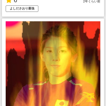
6
2年くらい前
よしださおり最強