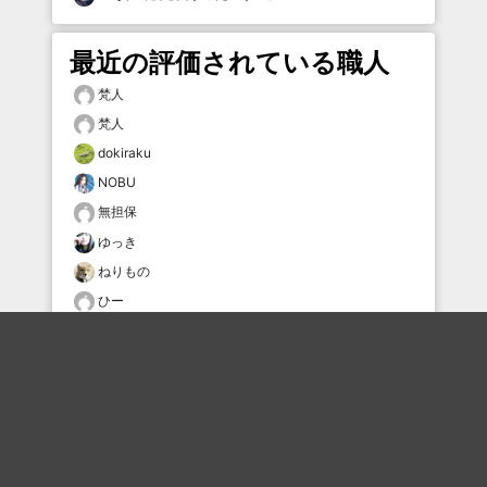
最近の評価されている職人
梵人
梵人
dokiraku
NOBU
無担保
ゆっき
ねりもの
ひー
星待ちすいせい
ゆっき
おすすめのボケを毎日お届け
いいね！する