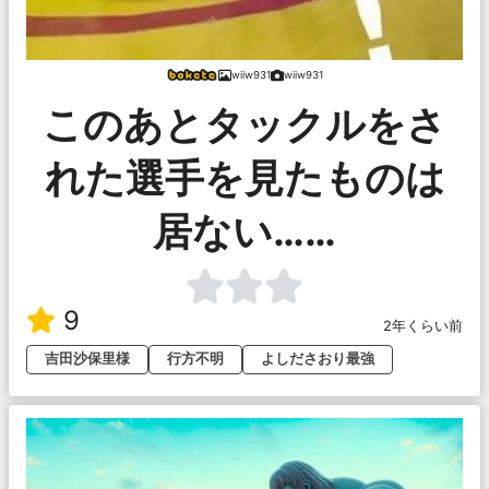
wiiw931
wiiw931
このあとタックルをさ
れた選手を見たものは
居ない……
9
2年くらい前
吉田沙保里様
行方不明
よしださおり最強