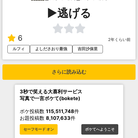
▶逃げる
6
2年くらい前
ルフィ
よしださおり最強
吉田沙保里
さらに読み込む
3秒で笑える大喜利サービス
写真で一言ボケて(bokete)
ボケ投稿数
115,511,748
件
お題投稿数
8,107,633
件
セーフモード オン
ボケてへようこそ